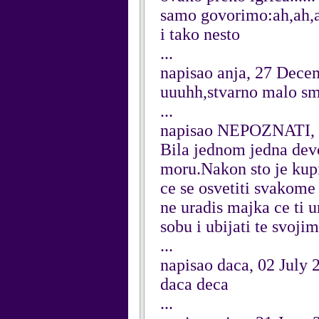
samo govorimo:ah,ah,ah
i tako nesto
...
napisao anja, 27 Dece
uuuhh,stvarno malo smar
...
napisao NEPOZNATI, 
Bila jednom jedna devoj
moru.Nakon sto je kupil
ce se osvetiti svakome
ne uradis majka ce ti u
sobu i ubijati te svoji
...
napisao daca, 02 July 
daca deca
...