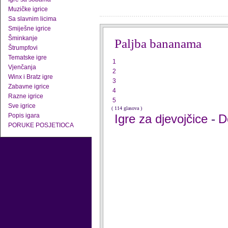
Muzičke igrice
Sa slavnim licima
Smiješne igrice
Šminkanje
Paljba bananama
Štrumpfovi
Tematske igre
1
Vjenčanja
2
Winx i Bratz igre
3
Zabavne igrice
4
Razne igrice
5
Sve igrice
( 114 glasova )
Popis igara
Igre za djevojčice
D
-
PORUKE POSJETIOCA