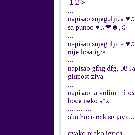
2
>
1
...
napisao snjeguljica 
sa punoo ♥♫❤☻,☺
...
napisao snjeguljica
nije losa igra
...
napisao gfhg dfg, 08 J
glupost ziva
...
napisao ja volim milos
hoce neko s*x
.............
ako hoce nek se javi....
.........................
ovako preko igrica......