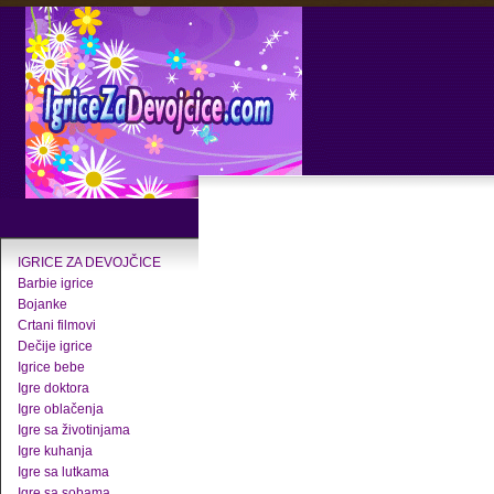
IGRICE ZA DEVOJČICE
Barbie igrice
Bojanke
Crtani filmovi
Dečije igrice
Igrice bebe
Igre doktora
Igre oblačenja
Igre sa životinjama
Igre kuhanja
Igre sa lutkama
Igre sa sobama