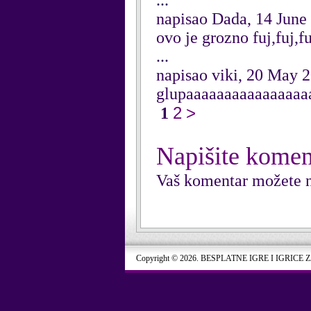
...
napisao Dada, 14 June
ovo je grozno fuj,fuj,
...
napisao viki, 20 May 
glupaaaaaaaaaaaaaaaa
2
>
1
Napišite komen
Vaš komentar možete n
Copyright © 2026. BESPLATNE IGRE I IGRICE 