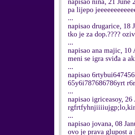
napisao nina, 21 June 
pa lijepo jeeeeeeeeeee
...
napisao drugarice, 18 
tko je za dop.???? oziv
...
napisao ana majic, 10 
meni se igra sviđa a a
...
napisao 6rtybui64745
65y6i787686786yrt r6
...
napisao igriceasoy, 26
rgfrtfyhnjiiiiujgp;lo,k
...
napisao jovana, 08 Ja
ovo je prava glupost a