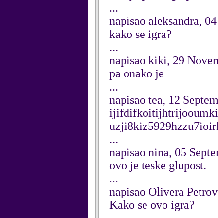
...
napisao aleksandra, 04
kako se igra?
...
napisao kiki, 29 Nove
pa onako je
...
napisao tea, 12 Septe
ijifdifkoitijhtrijooum
uzji8kiz5929hzzu7ioir
...
napisao nina, 05 Sept
ovo je teske glupost.
...
napisao Olivera Petrov
Kako se ovo igra?