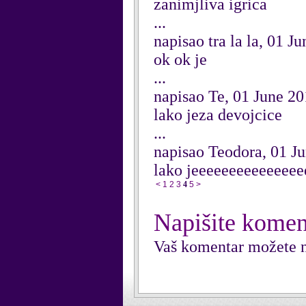
zanimjliva igrica
...
napisao tra la la, 01 J
ok ok je
...
napisao Te, 01 June 2
lako jeza devojcice
...
napisao Teodora, 01 J
lako jeeeeeeeeeeeeeee
<
1
2
3
4
5
>
Napišite komen
Vaš komentar možete n