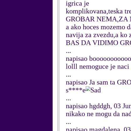
igrica je
komplikovana,teska t
GROBAR NEMA,ZA NJ
a ako hoces mozemo da
navija za zvezdu,a ko 
BAS DA VIDIMO GR
...
napisao booooooooooo
lolll nemoguce je naci
...
napisao Ja sam ta GR
s****e
...
napisao hgddgh, 03 Ju
nikako ne mogu da nađ
...
napisao magdalena, 03