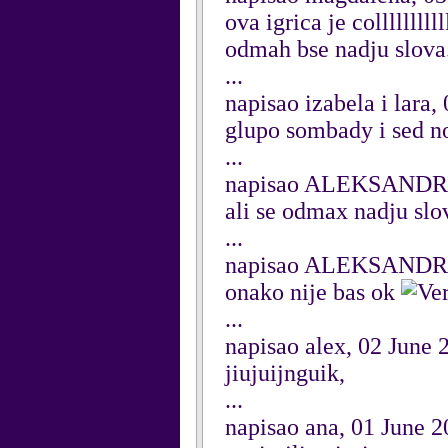
ova igrica je collllllllll
odmah bse nadju slova
...
napisao izabela i lara,
glupo sombady i sed n
...
napisao ALEKSANDRA
ali se odmax nadju sl
...
napisao ALEKSANDRA
onako nije bas ok
...
napisao alex, 02 June 
jiujuijnguik,
...
napisao ana, 01 June 