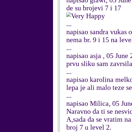
napisao gtawt, 05 Jun
de su brojevi 7 i 17
...
napisao sandra vukas o
nema br. 9 i 15 na leve
...
napisao asja , 05 June
prvu sliku sam zavrsil
...
napisao karolina melk
lepa je ali malo teze s
...
napisao Milica, 05 Ju
Naravno da ti se nesvidj
A,sada da se vratim 
broj 7 u level 2.