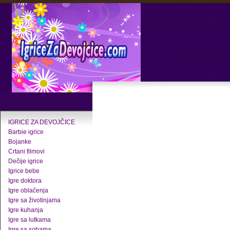
IGRICE ZA DEVOJČICE
Barbie igrice
Bojanke
Crtani filmovi
Dečije igrice
Igrice bebe
Igre doktora
Igre oblačenja
Igre sa životinjama
Igre kuhanja
Igre sa lutkama
Igre sa sobama