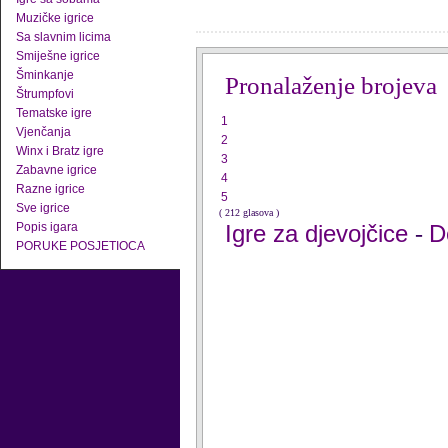
Muzičke igrice
Sa slavnim licima
Smiješne igrice
Šminkanje
Pronalaženje brojeva
Štrumpfovi
Tematske igre
1
Vjenčanja
2
Winx i Bratz igre
3
Zabavne igrice
4
Razne igrice
5
Sve igrice
( 212 glasova )
Popis igara
Igre za djevojčice
D
-
PORUKE POSJETIOCA