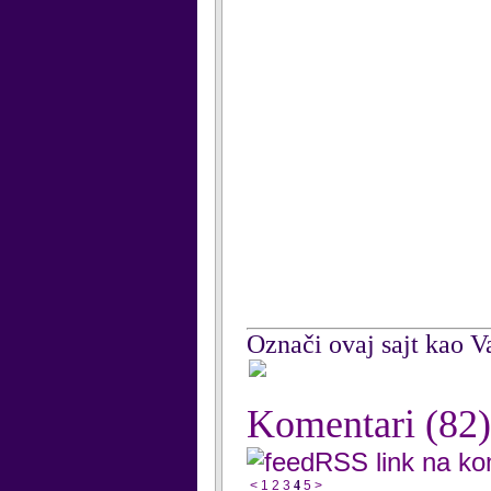
Označi ovaj sajt kao Va
Komentari
(82)
RSS link na k
<
1
2
3
4
5
>