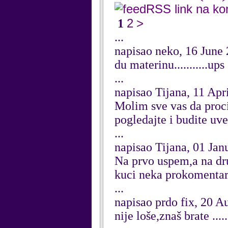
RSS link na k
2
>
1
...
napisao neko, 16 June
du materinu...........ups
...
napisao Tijana, 11 Apr
Molim sve vas da proci
pogledajte i budite uve
...
napisao Tijana, 01 Jan
Na prvo uspem,a na dr
kuci neka prokomenta
...
napisao prdo fix, 20 A
nije loše,znaš brate .....