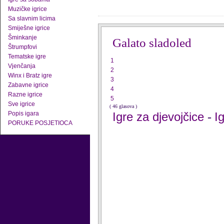
Muzičke igrice
Sa slavnim licima
Smiješne igrice
Šminkanje
Galato sladoled
Štrumpfovi
Tematske igre
1
Vjenčanja
2
Winx i Bratz igre
3
Zabavne igrice
4
Razne igrice
5
Sve igrice
( 46 glasova )
Popis igara
Igre za djevojčice
I
-
PORUKE POSJETIOCA