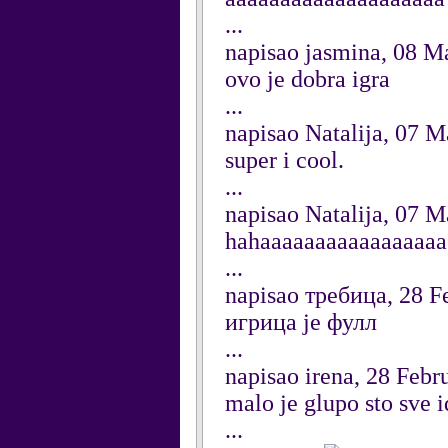
...
napisao jasmina, 08 M
ovo je dobra igra
...
napisao Natalija, 07 
super i cool.
...
napisao Natalija, 07 
hahaaaaaaaaaaaaaaaaa
...
napisao требица, 28 F
игрица је фулл
...
napisao irena, 28 Febr
malo je glupo sto sve i
...