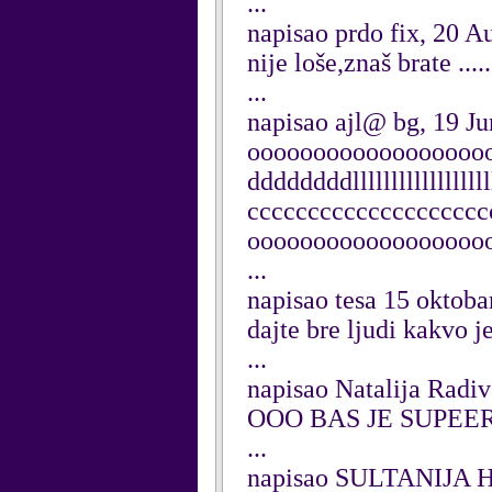
...
napisao prdo fix, 20 A
nije loše,znaš brate ....
...
napisao ajl@ bg, 19 J
oooooooooooooooooo
ddddddddllllllllllllllllllll
ccccccccccccccccccc
oooooooooooooooooo
...
napisao tesa 15 oktoba
dajte bre ljudi kakvo j
...
napisao Natalija Radiv
OOO BAS JE SUPE
...
napisao SULTANIJA 