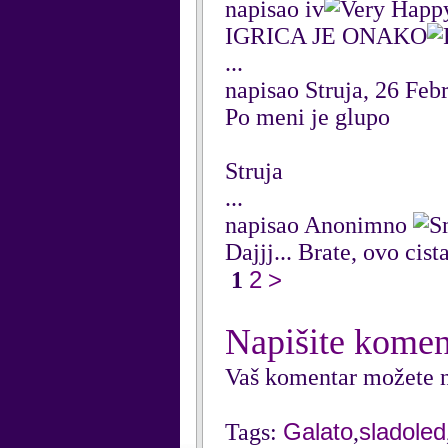
napisao iv
IGRICA JE ONAKO
...
napisao Struja, 26 Feb
Po meni je glupo
Struja
...
napisao Anonimno
Dajjj... Brate, ovo cista
2
>
1
Napišite komen
Vaš komentar možete n
Galato
sladoled
Tags:
,