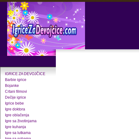
IGRICE ZA DEVOJČICE
Barbie igrice
Bojanke
Crtani filmovi
Dečije igrice
Igrice bebe
Igre doktora
Igre oblačenja
Igre sa životinjama
Igre kuhanja
Igre sa lutkama
Igre sa sobama