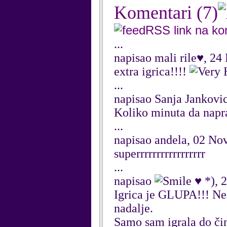
Komentari
(7)
RSS link na k
...
napisao mali rile♥, 2
extra igrica!!!!
...
napisao Sanja Jankovi
Koliko minuta da napra
...
napisao andela, 02 N
superrrrrrrrrrrrrrrrr
...
napisao
♥ *), 
Igrica je GLUPA!!! Nez
nadalje.
Samo sam igrala do čini