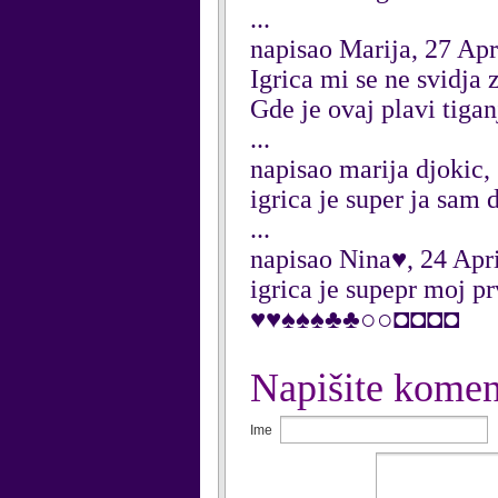
...
napisao Marija, 27 Apr
Igrica mi se ne svidja 
Gde je ovaj plavi tiganj
...
napisao marija djokic,
igrica je super ja sam
...
napisao Nina♥, 24 Apr
igrica je supepr mo
♥♥♠♠♠♣♣○○◘◘◘◘
Napišite komen
Ime