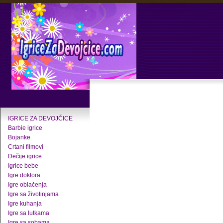
IGRICE ZA DEVOJČICE
Barbie igrice
Bojanke
Crtani filmovi
Dečije igrice
Igrice bebe
Igre doktora
Igre oblačenja
Igre sa životinjama
Igre kuhanja
Igre sa lutkama
Igre sa sobama