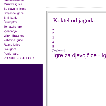
Muzičke igrice
Sa slavnim licima
Smiješne igrice
Šminkanje
Koktel od jagoda
Štrumpfovi
Tematske igre
1
Vjenčanja
2
Winx i Bratz igre
3
Zabavne igrice
4
Razne igrice
5
Sve igrice
( 30 glasova )
Popis igara
Igre za djevojčice
I
-
PORUKE POSJETIOCA