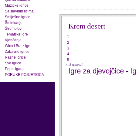
Muzičke igrice
Sa slavnim licima
Smiješne igrice
Šminkanje
Krem desert
Štrumpfovi
Tematske igre
1
Vjenčanja
2
Winx i Bratz igre
3
Zabavne igrice
4
Razne igrice
5
Sve igrice
( 19 glasova )
Popis igara
Igre za djevojčice
I
-
PORUKE POSJETIOCA