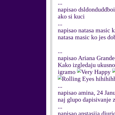
...
napisao dsldonduddboi
ako si kuci
...
napisao natasa masic k
natasa masic ko jes do
...
napisao Ariana Grande
Kako izgledaju ukusno
igramo
hihihih
...
napisao amina, 24 Jan
naj glupo dapisivanje 
...
napisao anstasija djur