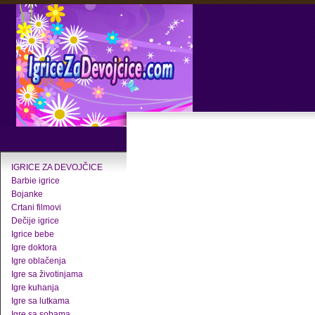
IGRICE ZA DEVOJČICE
Barbie igrice
Bojanke
Crtani filmovi
Dečije igrice
Igrice bebe
Igre doktora
Igre oblačenja
Igre sa životinjama
Igre kuhanja
Igre sa lutkama
Igre sa sobama