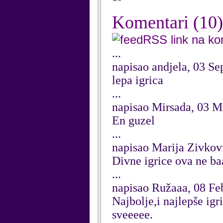
Komentari
(10)
RSS link na k
...
napisao andjela, 03 S
lepa igrica
...
napisao Mirsada, 03 M
En guzel
...
napisao Marija Zivkov
Divne igrice ova ne ba
...
napisao Ružaaa, 08 Fe
Najbolje,i najlepše ig
sveeeee.