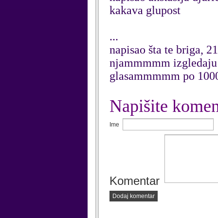
kakava glupost
...
napisao šta te briga, 2
njammmmm izgledaju u
glasammmmm po 1000
Napišite komen
Ime
Komentar
Dodaj komentar