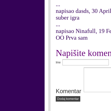
...
napisao dasds, 30 Apri
suber igra
...
napisao Ninafull, 19 F
OO Prva sam
Napišite komen
Ime
Komentar
Dodaj komentar