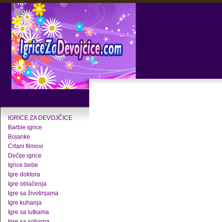
IGRICE ZA DEVOJČICE
Barbie igrice
Bojanke
Crtani filmovi
Dečije igrice
Igrice bebe
Igre doktora
Igre oblačenja
Igre sa životinjama
Igre kuhanja
Igre sa lutkama
Igre sa sobama