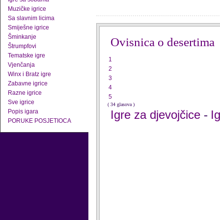
Muzičke igrice
Sa slavnim licima
Smiješne igrice
Šminkanje
Ovisnica o desertima
Štrumpfovi
Tematske igre
1
Vjenčanja
2
Winx i Bratz igre
3
Zabavne igrice
4
Razne igrice
5
Sve igrice
( 34 glasova )
Popis igara
Igre za djevojčice
I
-
PORUKE POSJETIOCA