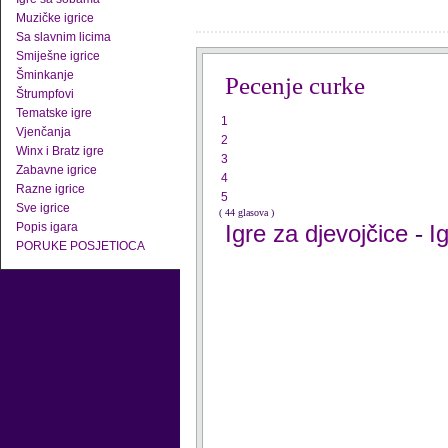
Muzičke igrice
Sa slavnim licima
Smiješne igrice
Šminkanje
Pecenje curke
Štrumpfovi
Tematske igre
1
Vjenčanja
2
Winx i Bratz igre
3
Zabavne igrice
4
Razne igrice
5
Sve igrice
( 44 glasova )
Popis igara
Igre za djevojčice
I
-
PORUKE POSJETIOCA