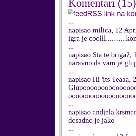
Komentari
(15)
RSS link na k
...
napisao milica, 12 Apr
igra je coolll.........
...
napisao Sta te briga?,
naravno da vam je glup
...
napisao Hi 'its Teaaa,
Glupoooooooooooooo
oooooooooooooooooo
...
napisao andjela krsma
dosadno je jako
...