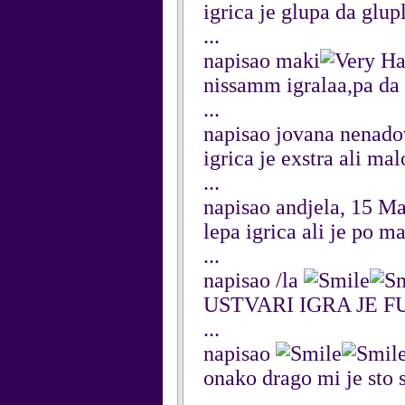
igrica je glupa da glup
...
napisao maki
nissamm igralaa,pa da
...
napisao jovana nenado
igrica je exstra ali m
...
napisao andjela, 15 M
lepa igrica ali je po m
...
napisao /la
USTVARI IGRA JE FU
...
napisao
onako drago mi je sto 