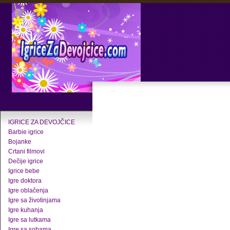
IGRICE ZA DEVOJČICE
Barbie igrice
Bojanke
Crtani filmovi
Dečije igrice
Igrice bebe
Igre doktora
Igre oblačenja
Igre sa životinjama
Igre kuhanja
Igre sa lutkama
Igre sa sobama