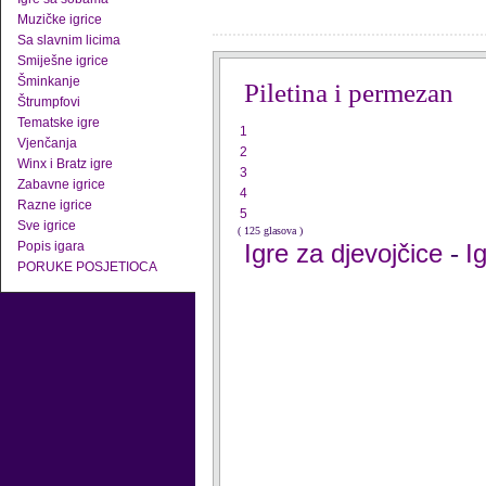
Muzičke igrice
Sa slavnim licima
Smiješne igrice
Šminkanje
Piletina i permezan
Štrumpfovi
Tematske igre
1
Vjenčanja
2
Winx i Bratz igre
3
Zabavne igrice
4
Razne igrice
5
Sve igrice
( 125 glasova )
Popis igara
Igre za djevojčice
I
-
PORUKE POSJETIOCA