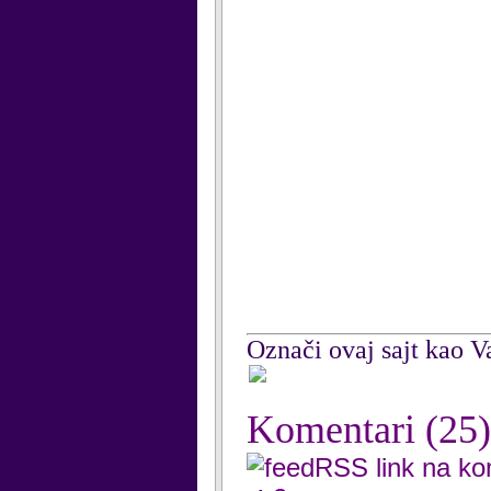
Označi ovaj sajt kao Va
Komentari
(25)
RSS link na k