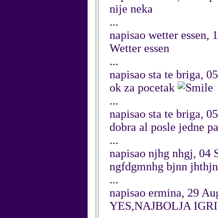
nije neka
...
napisao wetter essen,
Wetter essen
...
napisao sta te briga, 
ok za pocetak
...
napisao sta te briga, 
dobra al posle jedne p
...
napisao njhg nhgj, 04
ngfdgmnhg bjnn jhthj
...
napisao ermina, 29 Au
YES,NAJBOLJA IG