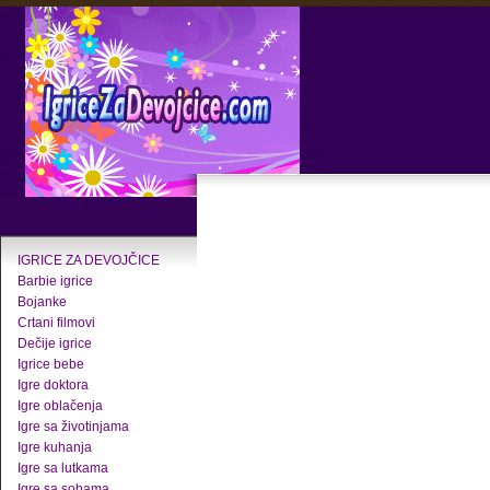
IGRICE ZA DEVOJČICE
Barbie igrice
Bojanke
Crtani filmovi
Dečije igrice
Igrice bebe
Igre doktora
Igre oblačenja
Igre sa životinjama
Igre kuhanja
Igre sa lutkama
Igre sa sobama