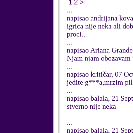
2
>
1
...
napisao andrijana kov
igrica nije neka ali d
proci...
...
napisao Ariana Grande
Njam njam obozavam p
...
napisao kritičar, 07 O
jedite g***a,mrzim pile
...
napisao balala, 21 Se
stverno nije neka
...
napisao balala, 21 Se