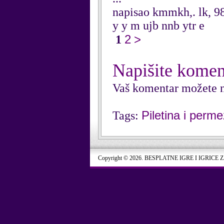
napisao kmmkh,. lk, 9
y y m ujb nnb ytr e
2
>
1
Napišite komen
Vaš komentar možete n
Piletina i perm
Tags:
Copyright © 2026. BESPLATNE IGRE I IGRICE 