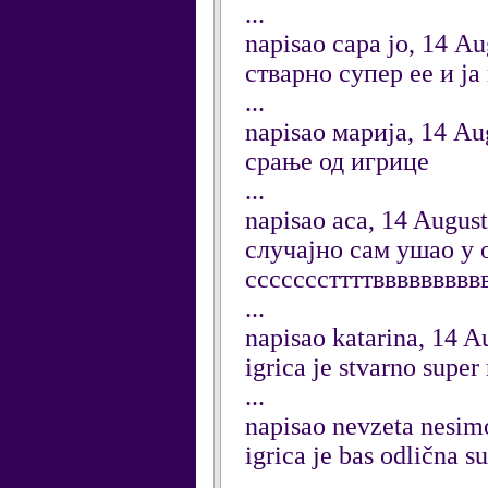
...
napisao сара јо, 14 A
стварно супер ее и ја
...
napisao марија, 14 Au
срање од игрице
...
napisao aca, 14 Augus
случајно сам ушао у о
сссссссттттввввввввв
...
napisao katarina, 14 A
igrica je stvarno super
...
napisao nevzeta nesim
igrica je bas odlična su
...