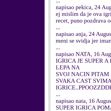
...
napisao pekica, 24 Au
ej mislim da je ova i
recet, puno pozdrava o
...
napisao anja, 24 Augu
meni se svidja jer ima
...
napisao NATA, 16 Aug
IGRICA JE SUPER A
LEPA NA
SVOJ NACIN PITAM 
SVAKA CAST SVIMA
IGRICE..PPOOZZD
...
napisao nata, 16 Augu
SUPER IGRICA POM