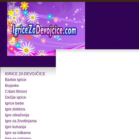
IGRICE ZA DEVOJČICE
Barbie igrice
Bojanke
Crtani filmovi
Dečije igrice
Igrice bebe
Igre doktora
Igre oblačenja
Igre sa životinjama
Igre kuhanja
Igre sa lutkama
Igre sa sobama