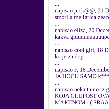
...
napisao jeck@@, 21 
smorila me igrica zesc
...
napisao eliza, 20 Dec
kakva gluuuuuuuuuup
...
napisao cool girl, 18
ko je za dop
...
napisao F, 18 Decemb
JA HOCU SAMO k***
...
napisao neka tamo iz 
KOJA GLUPOST OVA 
MAJCINOM : ( SR