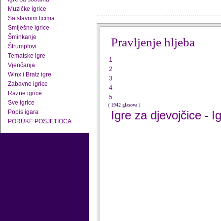
Muzičke igrice
Sa slavnim licima
Smiješne igrice
Šminkanje
Pravljenje hljeba
Štrumpfovi
Tematske igre
1
Vjenčanja
2
Winx i Bratz igre
3
Zabavne igrice
4
Razne igrice
5
Sve igrice
( 1942 glasova )
Popis igara
Igre za djevojčice
I
-
PORUKE POSJETIOCA