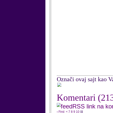
Označi ovaj sajt kao Va
Komentari
(21
RSS link na k
‹ First
<
7
8
9
10
11