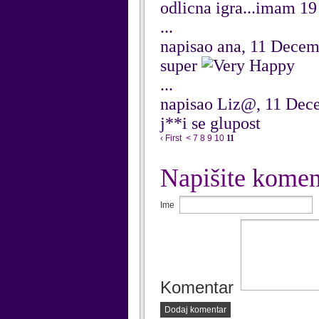
odlicna igra...imam 19
...
napisao ana, 11 Dece
super
...
napisao Liz@, 11 Dec
j**i se glupost
‹ First
<
7
8
9
10
11
Napišite komen
Ime
Komentar
Dodaj komentar