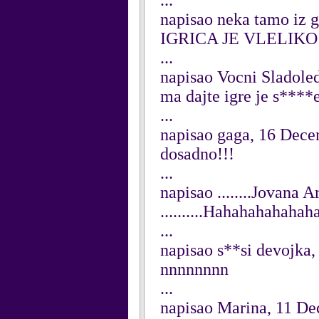
...
napisao neka tamo iz 
IGRICA JE VLELIKO
...
napisao Vocni Sladole
ma dajte igre je s****e
...
napisao gaga, 16 Dec
dosadno!!!
...
napisao ........Jovana 
..........Hahahahahahaha
...
napisao s**si devojka
nnnnnnnn
...
napisao Marina, 11 D