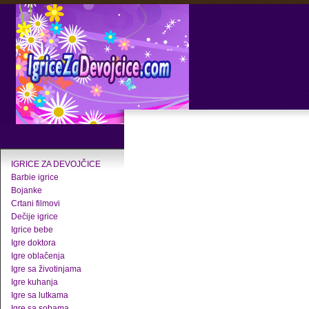
IGRICE ZA DEVOJČICE
Barbie igrice
Bojanke
Crtani filmovi
Dečije igrice
Igrice bebe
Igre doktora
Igre oblačenja
Igre sa životinjama
Igre kuhanja
Igre sa lutkama
Igre sa sobama