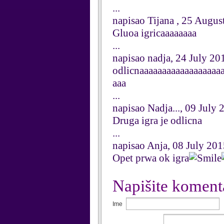
...
napisao Tijana , 25 Augus
Gluoa igricaaaaaaaa
...
napisao nadja, 24 July 20
odlicnaaaaaaaaaaaaaaaaaa
aaa
...
napisao Nadja..., 09 July 
Druga igra je odlicna
...
napisao Anja, 08 July 20
Opet prwa ok igra
Napišite koment
Ime