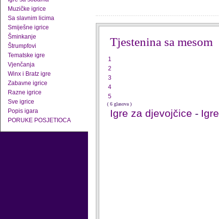
Muzičke igrice
Sa slavnim licima
Smiješne igrice
Šminkanje
Tjestenina sa mesom
Štrumpfovi
Tematske igre
1
Vjenčanja
2
Winx i Bratz igre
3
Zabavne igrice
4
Razne igrice
5
Sve igrice
( 6 glasova )
Popis igara
Igre za djevojčice
-
Igr
PORUKE POSJETIOCA