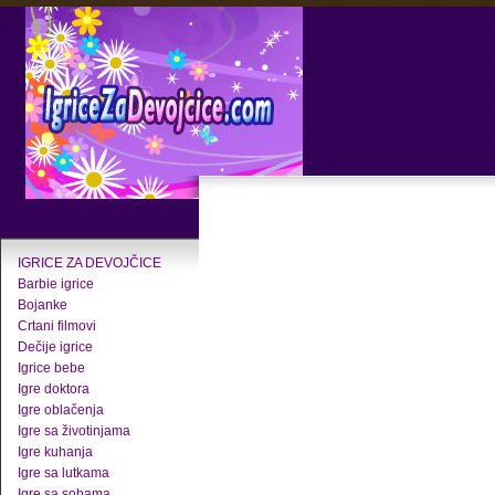
IGRICE ZA DEVOJČICE
Barbie igrice
Bojanke
Crtani filmovi
Dečije igrice
Igrice bebe
Igre doktora
Igre oblačenja
Igre sa životinjama
Igre kuhanja
Igre sa lutkama
Igre sa sobama