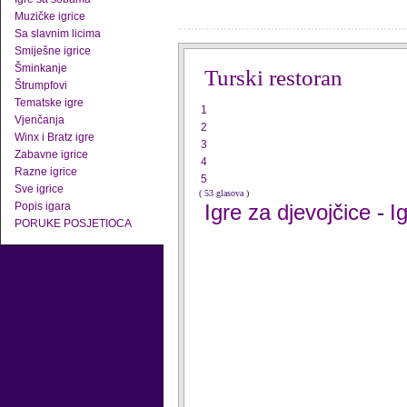
Muzičke igrice
Sa slavnim licima
Smiješne igrice
Šminkanje
Turski restoran
Štrumpfovi
Tematske igre
1
Vjenčanja
2
Winx i Bratz igre
3
Zabavne igrice
4
Razne igrice
5
Sve igrice
( 53 glasova )
Popis igara
Igre za djevojčice
I
-
PORUKE POSJETIOCA