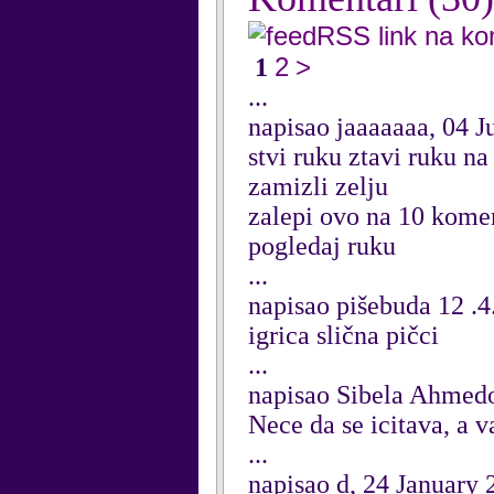
RSS link na k
2
>
1
...
napisao jaaaaaaa, 04 J
stvi ruku ztavi ruku na
zamizli zelju
zalepi ovo na 10 kome
pogledaj ruku
...
napisao pišebuda 12 .
igrica slična pičci
...
napisao Sibela Ahmed
Nece da se icitava, a 
...
napisao d, 24 January 