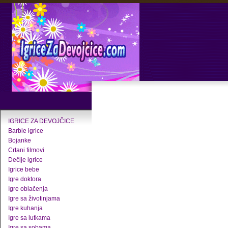
IGRICE ZA DEVOJČICE
Barbie igrice
Bojanke
Crtani filmovi
Dečije igrice
Igrice bebe
Igre doktora
Igre oblačenja
Igre sa životinjama
Igre kuhanja
Igre sa lutkama
Igre sa sobama