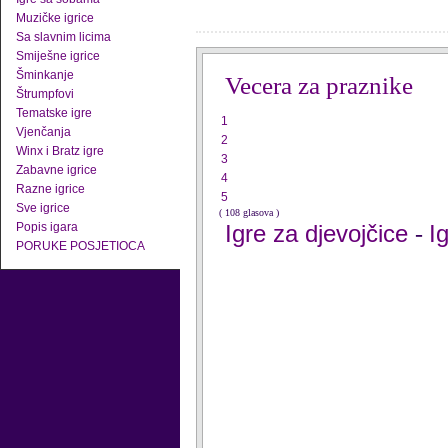
Muzičke igrice
Sa slavnim licima
Smiješne igrice
Šminkanje
Vecera za praznike
Štrumpfovi
Tematske igre
1
Vjenčanja
2
Winx i Bratz igre
3
Zabavne igrice
4
Razne igrice
5
Sve igrice
( 108 glasova )
Popis igara
Igre za djevojčice
I
-
PORUKE POSJETIOCA