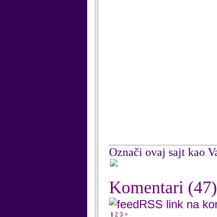
Označi ovaj sajt kao Va
Komentari
(47)
RSS link na k
1
2
3
>