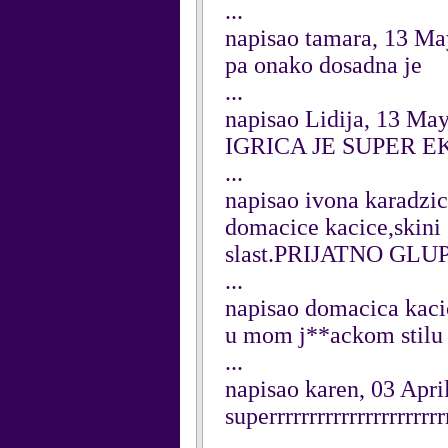
...
napisao tamara, 13 M
pa onako dosadna je
...
napisao Lidija, 13 Ma
IGRICA JE SUPER E
...
napisao ivona karadzic
domacice kacice,skini s
slast.PRIJATNO GLU
...
napisao domacica kaci
u mom j**ackom stilu
...
napisao karen, 03 Apri
superrrrrrrrrrrrrrrrrrrrrrr
...