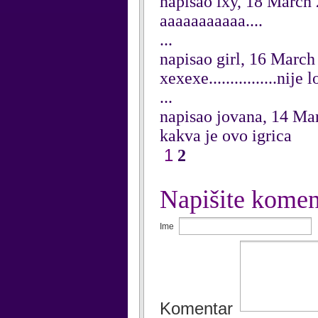
napisao ixy, 18 March
aaaaaaaaaaa....
...
napisao girl, 16 March
xexexe................ni
...
napisao jovana, 14 Ma
kakva je ovo igrica
1
2
Napišite komen
Ime
Komentar