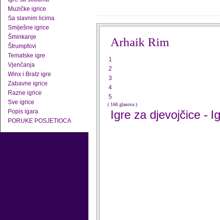
Muzičke igrice
Sa slavnim licima
Smiješne igrice
Šminkanje
Arhaik Rim
Štrumpfovi
Tematske igre
1
Vjenčanja
2
Winx i Bratz igre
3
Zabavne igrice
4
Razne igrice
5
Sve igrice
( 168 glasova )
Popis igara
Igre za djevojčice
I
-
PORUKE POSJETIOCA