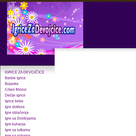
IGRICE ZA DEVOJČICE
Barbie igrice
Bojanke
Crtani filmovi
Dečije igrice
Igrice bebe
Igre doktora
Igre oblačenja
Igre sa životinjama
Igre kuhanja
Igre sa lutkama
Igre sa sobama