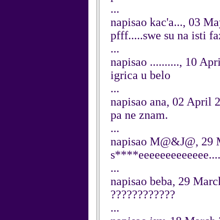
...
napisao kac'a..., 03 M
pfff.....swe su na isti fa
...
napisao .........., 10 Ap
igrica u belo
...
napisao ana, 02 April 
pa ne znam.
...
napisao M@&J@, 29 
s****eeeeeeeeeeeee....
...
napisao beba, 29 Marc
????????????
...