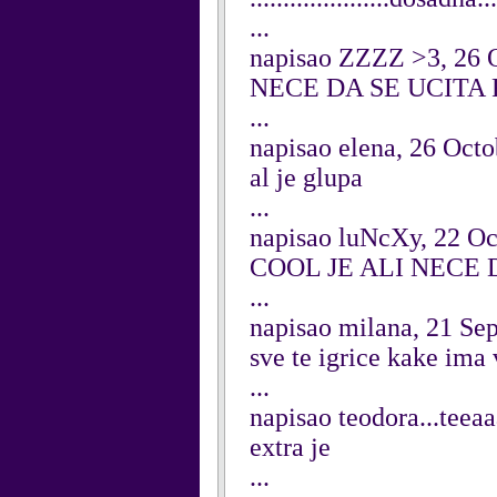
...
napisao ZZZZ >3, 26 
NECE DA SE UCITA F
...
napisao elena, 26 Oct
al je glupa
...
napisao luNcXy, 22 Oc
COOL JE ALI NECE 
...
napisao milana, 21 Se
sve te igrice kake ima 
...
napisao teodora...teea
extra je
...