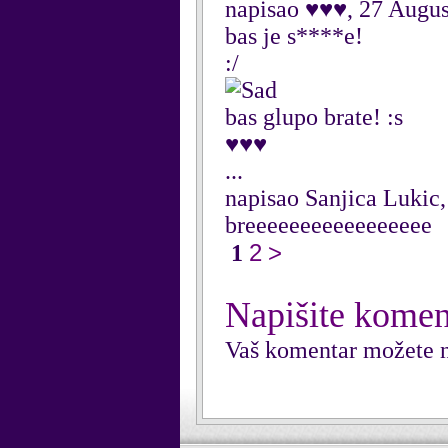
napisao ♥♥♥, 27 Augus
bas je s****e!
:/
bas glupo brate! :s
♥♥♥
...
napisao Sanjica Lukic
breeeeeeeeeeeeeeeee
2
>
1
Napišite komen
Vaš komentar možete n