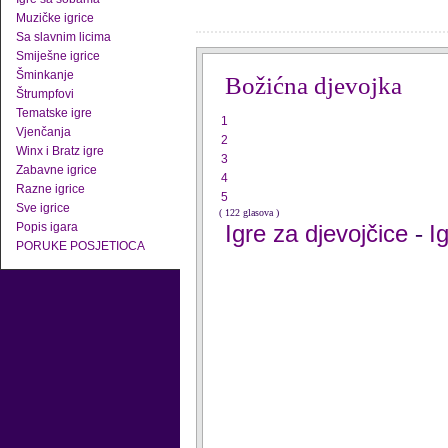
Muzičke igrice
Sa slavnim licima
Smiješne igrice
Šminkanje
Božićna djevojka
Štrumpfovi
Tematske igre
1
Vjenčanja
2
Winx i Bratz igre
3
Zabavne igrice
4
Razne igrice
5
Sve igrice
( 122 glasova )
Popis igara
Igre za djevojčice
I
-
PORUKE POSJETIOCA