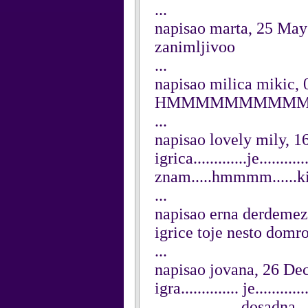
...
napisao marta, 25 May
zanimljivoo
...
napisao milica mikic,
HMMMMMMMMMMMMM
...
napisao lovely mily, 1
igrica.............je.......
znam.....hmmmm......ki
...
napisao erna derdemez
igrice toje nesto domr
...
napisao jovana, 26 D
igra.............. je...........
.....................dosadna.....