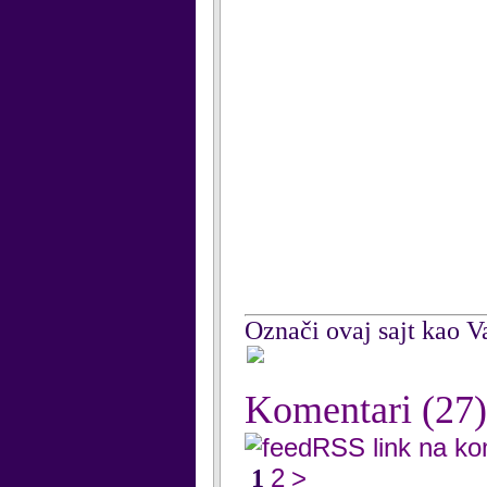
Označi ovaj sajt kao Va
Komentari
(27)
RSS link na k
2
>
1