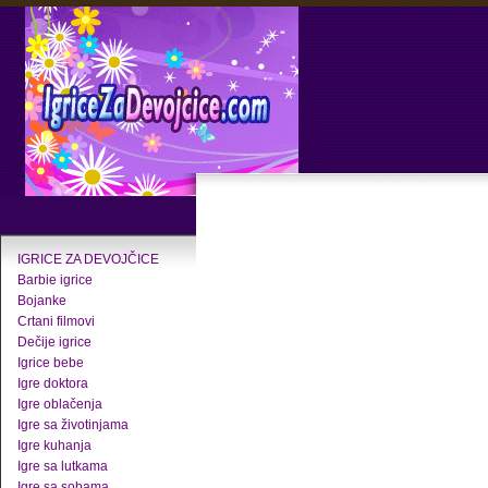
IGRICE ZA DEVOJČICE
Barbie igrice
Bojanke
Crtani filmovi
Dečije igrice
Igrice bebe
Igre doktora
Igre oblačenja
Igre sa životinjama
Igre kuhanja
Igre sa lutkama
Igre sa sobama