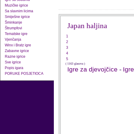
Muzičke igrice
Sa slavnim licima
Smiješne igrice
Šminkanje
Japan haljina
Štrumpfovi
Tematske igre
1
Vjenčanja
2
Winx i Bratz igre
3
Zabavne igrice
4
Razne igrice
5
Sve igrice
( 1163 glasova )
Popis igara
Igre za djevojčice
-
Igr
PORUKE POSJETIOCA