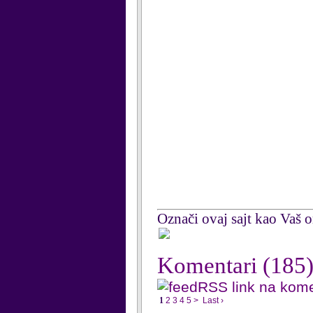
Označi ovaj sajt kao Vaš om
Komentari
(185
RSS link na kom
1
2
3
4
5
>
Last ›