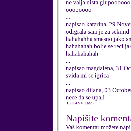
ne valja nista glupoo
oooooooo
...
napisao katarina, 29 Nov
odigrala sam je za sekund
hahahahha smesno jako s
hahahahah bolje se reci j
hahahahahah
...
napisao magdalena, 31 Oc
svida mi se igrica
...
napisao dijana, 03 Octobe
nece da se upali
1
2
3
4
5
>
Last ›
Napišite koment
Vaš komentar možete napi