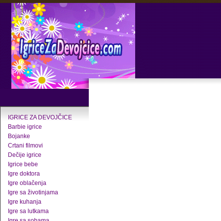
IGRICE ZA DEVOJČICE
Barbie igrice
Bojanke
Crtani filmovi
Dečije igrice
Igrice bebe
Igre doktora
Igre oblačenja
Igre sa životinjama
Igre kuhanja
Igre sa lutkama
Igre sa sobama