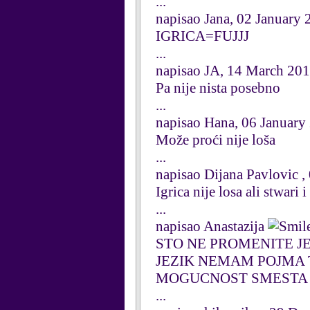
...
napisao Jana, 02 January
IGRICA=FUJJJ
...
napisao JA, 14 March 20
Pa nije nista posebno
...
napisao Hana, 06 January
Može proći nije loša
...
napisao Dijana Pavlovic 
Igrica nije losa ali stwari 
...
napisao Anastazija
STO NE PROMENITE J
JEZIK NEMAM POJMA 
MOGUCNOST SMESTA GA
...