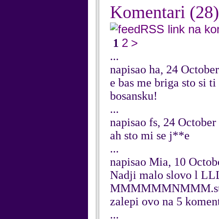
Komentari
(28)
RSS link na k
2
>
1
...
napisao ha, 24 Octobe
e bas me briga sto si 
bosansku!
...
napisao fs, 24 October
ah sto mi se j**e
...
napisao Mia, 10 Octob
Nadji malo slovo l LLL
MMMMMMNMMM.stavi lev
zalepi ovo na 5 komenta
...