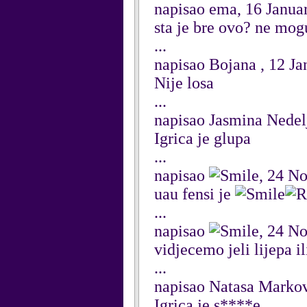
napisao ema, 16 Janua
sta je bre ovo? ne mog
...
napisao Bojana , 12 J
Nije losa
...
napisao Jasmina Nedel
Igrica je glupa
...
napisao
, 24 N
uau fensi je
...
napisao
, 24 N
vidjecemo jeli lijepa i
...
napisao Natasa Marko
Igrica je s****e