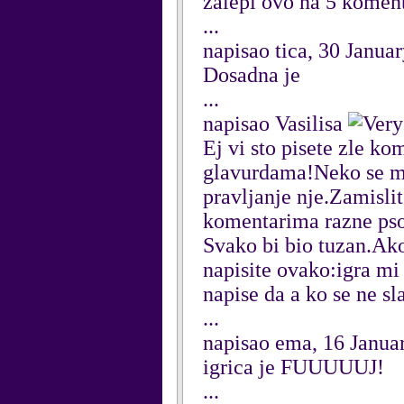
zalepi ovo na 5 komenta
...
napisao tica, 30 Janua
Dosadna je
...
napisao Vasilisa
Ej vi sto pisete zle k
glavurdama!Neko se muc
pravljanje nje.Zamislite
komentarima razne pso
Svako bi bio tuzan.Ak
napisite ovako:igra mi
napise da a ko se ne s
...
napisao ema, 16 Janua
igrica je FUUUUUJ!
...