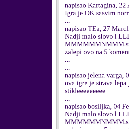
napisao Kartagina, 22 
Igra je OK sasvim no
...
napisao TEa, 27 Marc
Nadji malo slovo l LLL
MMMMMMNMMM.stavi lev
zalepi ovo na 5 komenta
...
...
napisao jelena varga,
ova igre je strava lepa
stikleeeeeeeee
...
napisao bosiljka, 04 F
Nadji malo slovo l LLL
MMMMMMNMMM.stavi lev