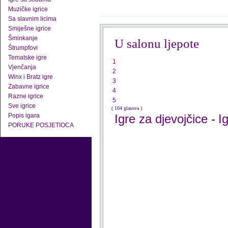
Muzičke igrice
Sa slavnim licima
Smiješne igrice
Šminkanje
U salonu ljepote
Štrumpfovi
Tematske igre
1
Vjenčanja
2
Winx i Bratz igre
3
Zabavne igrice
4
Razne igrice
5
Sve igrice
( 104 glasova )
Popis igara
Igre za djevojčice
I
-
PORUKE POSJETIOCA