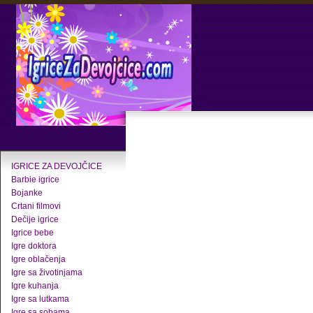
IGRICE ZA DEVOJČICE
Barbie igrice
Bojanke
Crtani filmovi
Dečije igrice
Igrice bebe
Igre doktora
Igre oblačenja
Igre sa životinjama
Igre kuhanja
Igre sa lutkama
Igre sa sobama