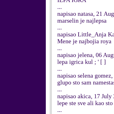
IEPA IGRA
...
napisao natasa, 21 Au
marselin je najlepsa
...
napisao Little_Anja K
Mene je najbojia roya
...
napisao jelena, 06 Aug
lepa igrica kul ; ' [ ]
...
napisao selena gomez,
glupo sto sam namesta
...
napisao akica, 17 July
lepe ste sve ali kao st
...