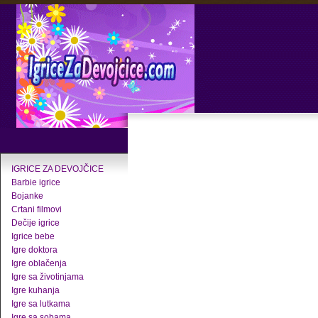
IGRICE ZA DEVOJČICE
Barbie igrice
Bojanke
Crtani filmovi
Dečije igrice
Igrice bebe
Igre doktora
Igre oblačenja
Igre sa životinjama
Igre kuhanja
Igre sa lutkama
Igre sa sobama