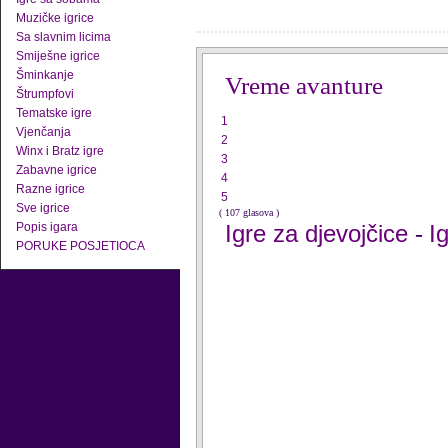
Muzičke igrice
Sa slavnim licima
Smiješne igrice
Šminkanje
Vreme avanture
Štrumpfovi
Tematske igre
1
Vjenčanja
2
Winx i Bratz igre
3
Zabavne igrice
4
Razne igrice
5
Sve igrice
( 107 glasova )
Popis igara
Igre za djevojčice
I
-
PORUKE POSJETIOCA