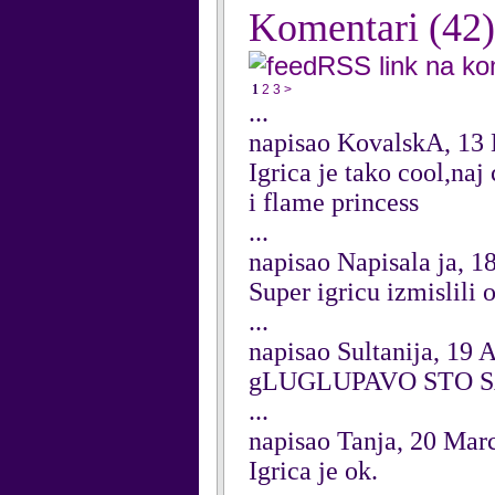
Komentari
(42)
RSS link na k
1
2
3
>
...
napisao KovalskA, 13
Igrica je tako cool,naj
i flame princess
...
napisao Napisala ja, 
Super igricu izmislili 
...
napisao Sultanija, 19 
gLUGLUPAVO STO 
...
napisao Tanja, 20 Mar
Igrica je ok.