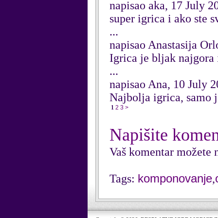
napisao aka, 17 July 2
super igrica i ako ste 
...
napisao Anastasija Orl
Igrica je bljak najgora 
...
napisao Ana, 10 July 
Najbolja igrica, samo 
1
2
3
>
Napišite komen
Vaš komentar možete n
komponovanje
Tags:
,