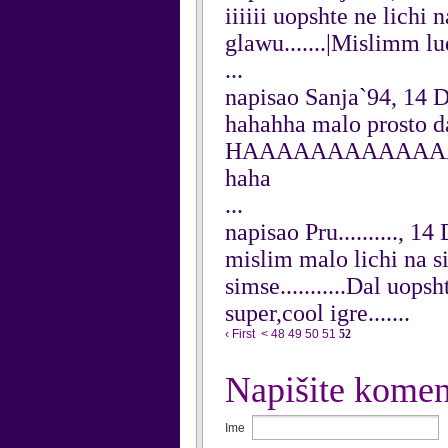
iiiiii uopshte ne lich
glawu.......|Mislimm luda
...
napisao Sanja`94, 14
hahahha malo prosto da t
HAAAAAAAAAAAAAA
haha
...
napisao Pru.........., 
mislim malo lichi na si
simse...........Dal uop
super,cool igre.......
‹ First
<
48
49
50
51
52
Napišite komen
Ime