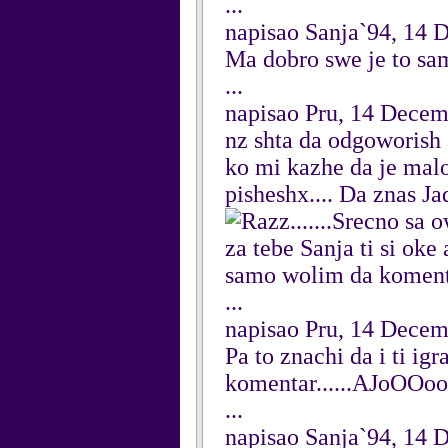
...
napisao Sanja`94, 14
Ma dobro swe je to samo
...
napisao Pru, 14 Dece
nz shta da odgoworish
ko mi kazhe da je malo
pisheshx.... Da znas
.......Srecno sa 
za tebe Sanja ti si oke 
samo wolim da komentar
...
napisao Pru, 14 Dece
Pa to znachi da i ti ig
komentar......AJoOOooo
...
napisao Sanja`94, 14