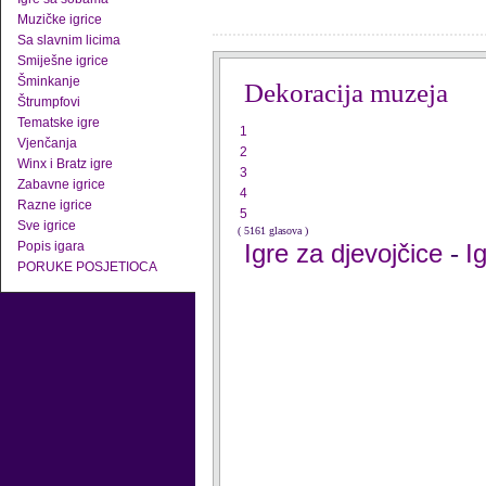
Muzičke igrice
Sa slavnim licima
Smiješne igrice
Šminkanje
Dekoracija muzeja
Štrumpfovi
Tematske igre
1
Vjenčanja
2
Winx i Bratz igre
3
Zabavne igrice
4
Razne igrice
5
Sve igrice
( 5161 glasova )
Popis igara
Igre za djevojčice
I
-
PORUKE POSJETIOCA