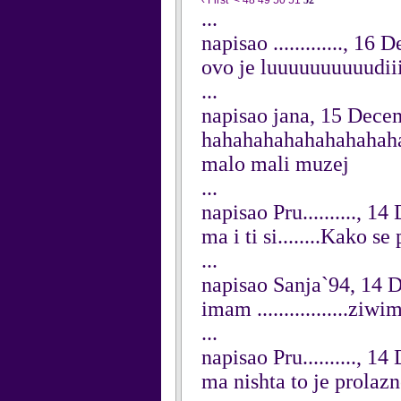
‹ First
<
48
49
50
51
52
...
napisao ............., 1
ovo je luuuuuuuuuudiii
...
napisao jana, 15 Dece
hahahahahahahahahah
malo mali muzej
...
napisao Pru.........., 
ma i ti si........Kako se 
...
napisao Sanja`94, 14
imam .................ziwim u
...
napisao Pru.........., 
ma nishta to je prolazno