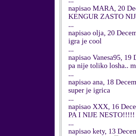
...
napisao MARA, 20 De
KENGUR ZASTO NIJ
...
napisao olja, 20 Dece
igra je cool
...
napisao Vanesa95, 19
pa nije toliko losha..
...
napisao ana, 18 Dece
super je igrica
...
napisao XXX, 16 Dec
PA I NIJE NESTO!!!!!
...
napisao kety, 13 Dece