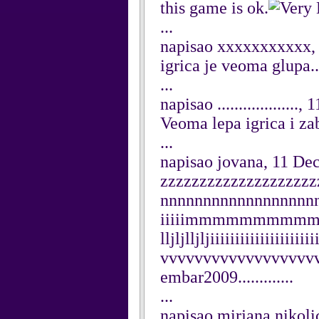
this game is ok.
...
napisao xxxxxxxxxxx,
igrica je veoma glupa.....
...
napisao .................
Veoma lepa igrica i zabaw
...
napisao jovana, 11 D
zzzzzzzzzzzzzzzzzzzz
nnnnnnnnnnnnnnnnnnnnnnni
iiiiimmmmmmmmmmmm
lljljlljljiiiiiiiiiiiiiiii
vvvvvvvvvvvvvvvvvv
embar2009.............
...
napisao mirjana nikol