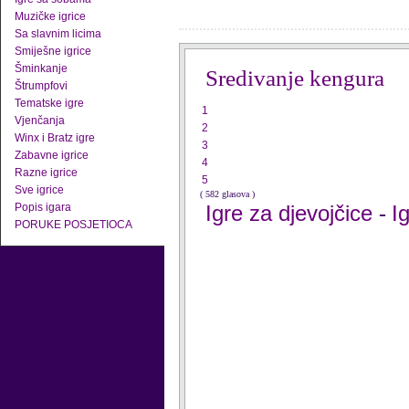
Muzičke igrice
Sa slavnim licima
Smiješne igrice
Šminkanje
Sredivanje kengura
Štrumpfovi
Tematske igre
1
Vjenčanja
2
Winx i Bratz igre
3
Zabavne igrice
4
Razne igrice
5
Sve igrice
( 582 glasova )
Popis igara
Igre za djevojčice
I
-
PORUKE POSJETIOCA