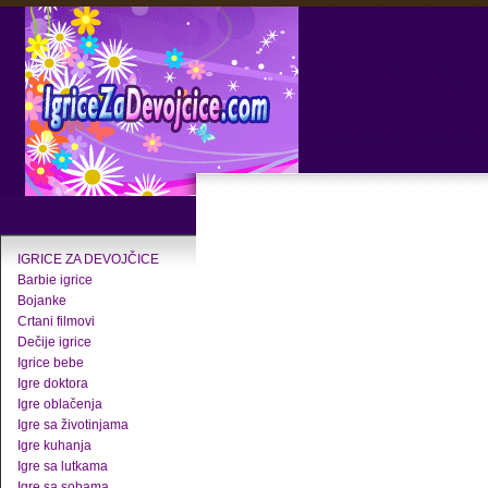
IGRICE ZA DEVOJČICE
Barbie igrice
Bojanke
Crtani filmovi
Dečije igrice
Igrice bebe
Igre doktora
Igre oblačenja
Igre sa životinjama
Igre kuhanja
Igre sa lutkama
Igre sa sobama