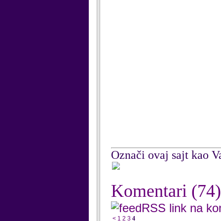
Označi ovaj sajt kao Va
Komentari
(74)
RSS link na k
<
1
2
3
4