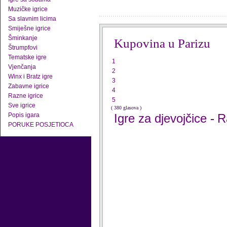
Muzičke igrice
Sa slavnim licima
Smiješne igrice
Šminkanje
Kupovina u Parizu
Štrumpfovi
Tematske igre
1
Vjenčanja
2
Winx i Bratz igre
3
Zabavne igrice
4
Razne igrice
5
Sve igrice
( 380 glasova )
Popis igara
Igre za djevojčice
R
-
PORUKE POSJETIOCA