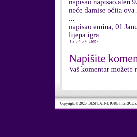
napisao napisao.alen 9
neće damise očita ova 
...
napisao emina, 01 Jan
lijepa igra
1
2
3
4
5
>
Last ›
Napišite komen
Vaš komentar možete n
Copyright © 2026. BESPLATNE IGRE I IGRICE 