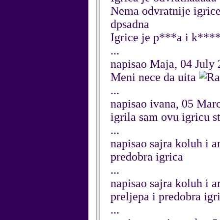
Nema odvratnije igrice
dpsadna
Igrice je p***a i k***
...
napisao Maja, 04 July
Meni nece da uita
...
napisao ivana, 05 Mar
igrila sam ovu igricu s
...
napisao sajra koluh i
predobra igrica
...
napisao sajra koluh i
preljepa i predobra igri
...