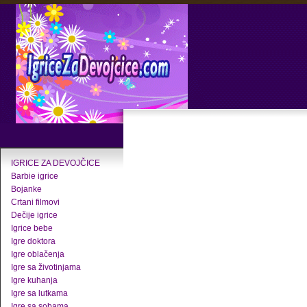
IGRICE ZA DEVOJČICE
Barbie igrice
Bojanke
Crtani filmovi
Dečije igrice
Igrice bebe
Igre doktora
Igre oblačenja
Igre sa životinjama
Igre kuhanja
Igre sa lutkama
Igre sa sobama