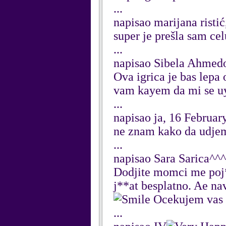
...
napisao marijana risti
super je prešla sam cel
...
napisao Sibela Ahmed
Ova igrica je bas lepa 
vam kayem da mi se uy
...
napisao ja, 16 Februar
ne znam kako da udje
...
napisao Sara Sarica^^
Dodjite momci me poj**
j**at besplatno. Ae n
Ocekujem vas
...