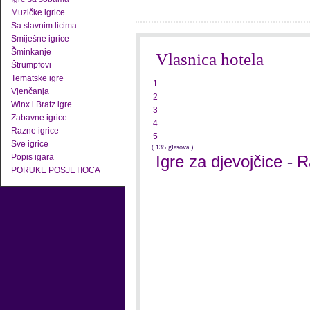
Muzičke igrice
Sa slavnim licima
Smiješne igrice
Šminkanje
Vlasnica hotela
Štrumpfovi
Tematske igre
1
Vjenčanja
2
Winx i Bratz igre
3
Zabavne igrice
4
Razne igrice
5
Sve igrice
( 135 glasova )
Popis igara
Igre za djevojčice
R
-
PORUKE POSJETIOCA