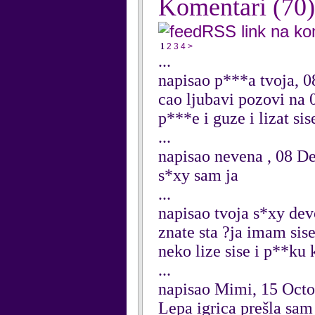
Komentari
(70)
RSS link na k
1
2
3
4
>
...
napisao p***a tvoja, 
cao ljubavi pozovi na 
p***e i guze i lizat sis
...
napisao nevena , 08 
s*xy sam ja
...
napisao tvoja s*xy de
znate sta ?ja imam sise
neko lize sise i p**ku 
...
napisao Mimi, 15 Oct
Lepa igrica prešla sam