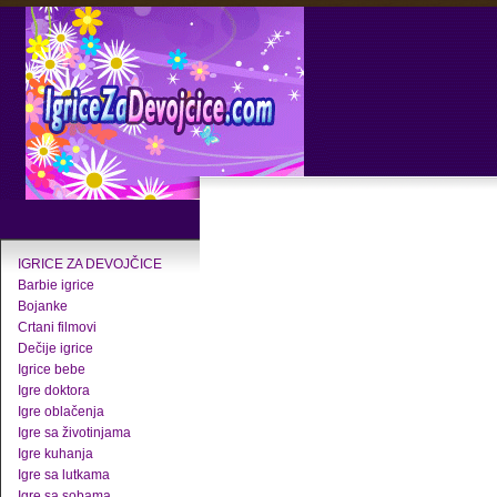
IGRICE ZA DEVOJČICE
Barbie igrice
Bojanke
Crtani filmovi
Dečije igrice
Igrice bebe
Igre doktora
Igre oblačenja
Igre sa životinjama
Igre kuhanja
Igre sa lutkama
Igre sa sobama