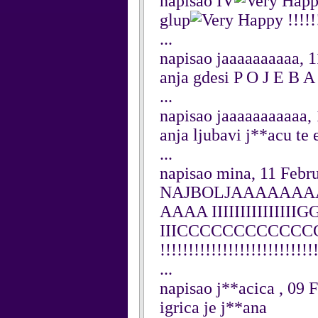
napisao IV
glup
!!!!!
...
napisao jaaaaaaaaaa, 
anja gdesi P O J E B 
...
napisao jaaaaaaaaaaa,
anja ljubavi j**acu te
...
napisao mina, 11 Febr
NAJBOLJAAAAAA
AAAA IIIIIIIIIIII
IIICCCCCCCCCC
!!!!!!!!!!!!!!!!!!!!!!
...
napisao j**acica , 09 
igrica je j**ana