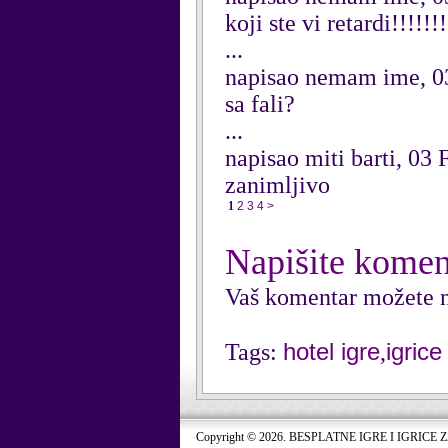
koji ste vi retardi!!!!!!!
...
napisao nemam ime, 0
sa fali?
...
napisao miti barti, 03
zanimljivo
1
2
3
4
>
Napišite komen
Vaš komentar možete n
hotel igre
igrice
Tags:
,
Copyright © 2026. BESPLATNE IGRE I IGRICE 