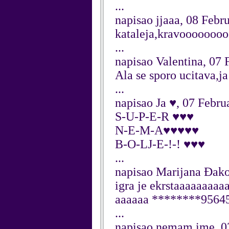
...
napisao jjaaa, 08 Febr
kataleja,kravooooooooo
...
napisao Valentina, 07
Ala se sporo ucitava,j
...
napisao Ja ♥, 07 Febru
S-U-P-E-R ♥♥♥
N-E-M-A♥♥♥♥♥
B-O-LJ-E-!-! ♥♥♥
...
napisao Marijana Đako
igra je ekrstaaaaaaaa
aaaaaa ********95645,
...
napisao nemam ime, 0