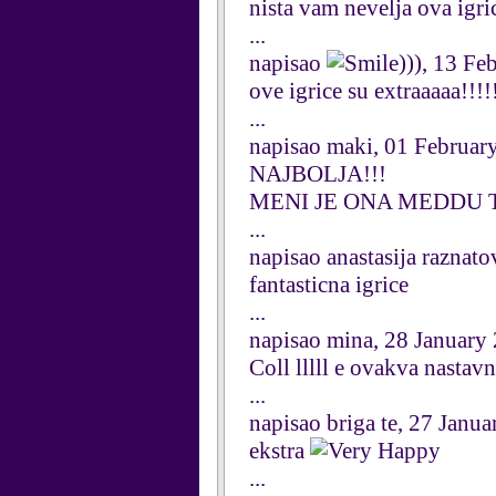
nista vam nevelja ova igri
...
napisao
))), 13 Fe
ove igrice su extraaaaa!!!!
...
napisao maki, 01 Februar
NAJBOLJA!!!
MENI JE ONA MEDDU T
...
napisao anastasija raznato
fantasticna igrice
...
napisao mina, 28 January
Coll lllll e ovakva nastav
...
napisao briga te, 27 Janu
ekstra
...