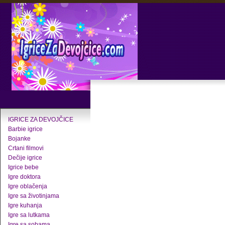
IGRICE ZA DEVOJČICE
Barbie igrice
Bojanke
Crtani filmovi
Dečije igrice
Igrice bebe
Igre doktora
Igre oblačenja
Igre sa životinjama
Igre kuhanja
Igre sa lutkama
Igre sa sobama