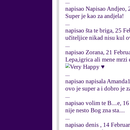
...
napisao Napisao Andjeo, 
Super je kao za andjela!
...
napisao šta te briga, 25 F
učiteljice nikad nisu kul 
...
napisao Zorana, 21 Febru
Lepa,igrica ali mene mrzi
♥
...
napisao napisala Amanda1
ovo je super a i dobro je 
...
napisao volim te B....e, 1
nije nesto Bog zna sta....
...
napisao denis , 14 Februa