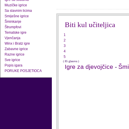
Muzičke igrice
Sa slavnim licima
Smiješne igrice
Šminkanje
Biti kul učiteljica
Štrumpfovi
Tematske igre
1
Vjenčanja
2
Winx i Bratz igre
3
Zabavne igrice
4
Razne igrice
5
Sve igrice
( 85 glasova )
Popis igara
Igre za djevojčice
-
Šmi
PORUKE POSJETIOCA