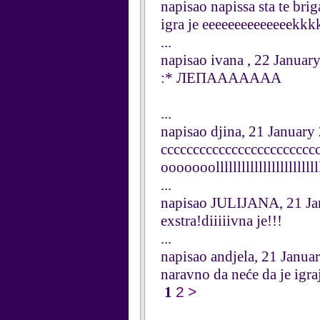
napisao napissa sta te bri
igra je eeeeeeeeeeeeeekkk
...
napisao ivana , 22 Januar
:* ЛЕПААААААА
...
napisao djina, 21 January
cccccccccccccccccccccc
ooooooolllllllllllllllllllllllll
...
napisao JULIJANA, 21 Ja
exstra!diiiiivna je!!!
...
napisao andjela, 21 Janua
naravno da neće da je igraj
1
2
>