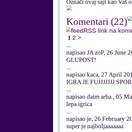
Označi ovaj sajt kao Vaš om
Komentari
(22)
RSS link na kom
1
2
>
...
napisao JA zoP, 26 June 
GLUPOST!
...
napisao kaca, 27 April 20
IGRA JE FUJJJJJJJ SPOR
...
napisao daim arba , 05 M
lepa igrica
...
napisao je, 26 February 2
super je najboljaaaaaaa