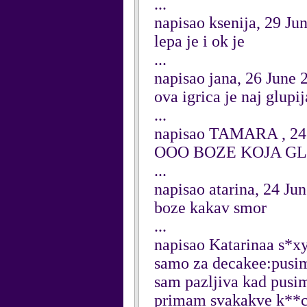
...
napisao ksenija, 29 Ju
lepa je i ok je
...
napisao jana, 26 June 
ova igrica je naj glupi
...
napisao TAMARA , 24
OOO BOZE KOJA GLU
...
napisao atarina, 24 Ju
boze kakav smor
...
napisao Katarinaa s*xy
samo za decakee:pusim
sam pazljiva kad pusim
primam svakakve k**c