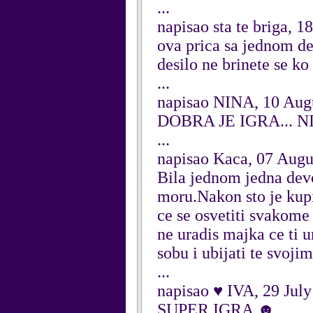
...
napisao sta te briga, 
ova prica sa jednom de
desilo ne brinete se k
...
napisao NINA, 10 Aug
DOBRA JE IGRA... NI
...
napisao Kaca, 07 Augu
Bila jednom jedna devoj
moru.Nakon sto je kupil
ce se osvetiti svakome
ne uradis majka ce ti u
sobu i ubijati te svojim
...
napisao ♥ IVA, 29 Jul
SUPER IGRA ☻