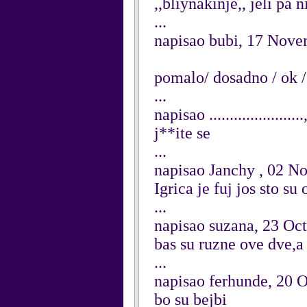
,,bliynakinje,, jeli pa n
...
napisao bubi, 17 Nov
pomalo/ dosadno / ok /
...
napisao ..................
j**ite se
...
napisao Janchy , 02 N
Igrica je fuj jos sto s
...
napisao suzana, 23 Oc
bas su ruzne ove dve,a 
...
napisao ferhunde, 20 
bo su bejbi