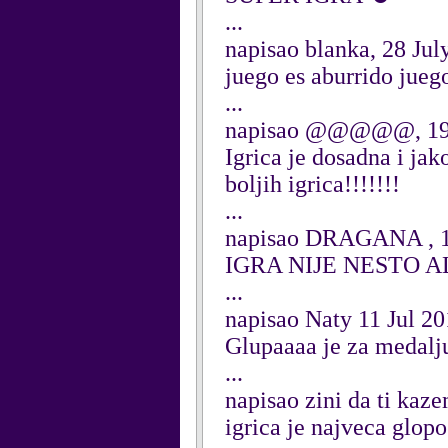
...
napisao blanka, 28 Jul
juego es aburrido jue
...
napisao @@@@@, 19 
Igrica je dosadna i ja
boljih igrica!!!!!!!
...
napisao DRAGANA , 1
IGRA NIJE NESTO 
...
napisao Naty 11 Jul 20
Glupaaaa je za medaljuu
...
napisao zini da ti kaz
igrica je najveca gloposttt