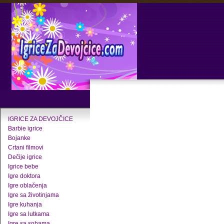
IGRICE ZA DEVOJČICE
Barbie igrice
Bojanke
Crtani filmovi
Dečije igrice
Igrice bebe
Igre doktora
Igre oblačenja
Igre sa životinjama
Igre kuhanja
Igre sa lutkama
Igre sa sobama