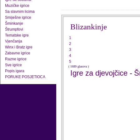
Muzičke igrice
Sa slavnim licima
Smiješne igrice
Šminkanje
Blizankinje
Štrumpfovi
Tematske igre
1
Vjenčanja
2
Winx i Bratz igre
3
Zabavne igrice
4
Razne igrice
5
Sve igrice
( 1689 glasova )
Popis igara
Igre za djevojčice
Š
-
PORUKE POSJETIOCA