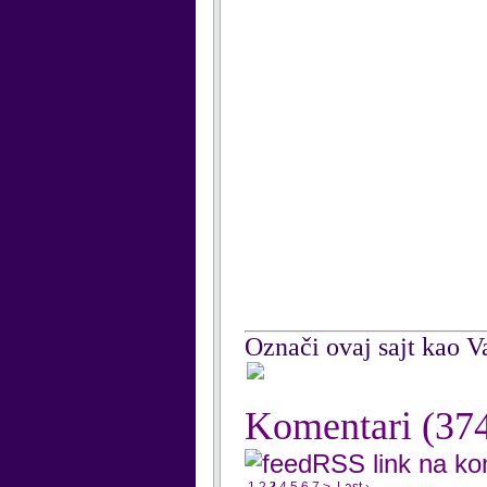
Označi ovaj sajt kao Va
Komentari
(37
RSS link na k