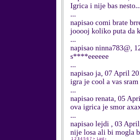
Igrica i nije bas nesto.....
...
napisao comi brate brr
jooooj koliko puta da 
...
napisao ninna783@, 12
s****eeeeee
...
napisao ja, 07 April 2
igra je cool a vas sram
...
napisao renata, 05 Apr
ova igrica je smor ax
...
napisao lejdi , 03 Apri
nije losa ali bi mogla 
1
2
3
4
5
6
7
>
Last ›