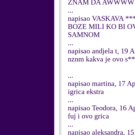
ZNAM DA AWWWWW
...
napisao VASKAVA ****
BOZE MILI KO BI O
SAMNOM
...
napisao andjela t, 19 A
nznm kakva je ovo s****
...
napisao martina, 17 Ap
igrica ekstra
...
napisao Teodora, 16 Ap
fuj i ovo grica
...
napisao aleksandra, 15