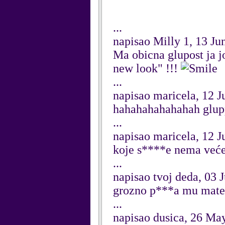
...
napisao Milly 1, 13 Ju
Ma obicna glupost ja jo
new look" !!!
...
napisao maricela, 12 J
hahahahahahahah glup
...
napisao maricela, 12 J
koje s****e nema većeg!!
...
napisao tvoj deda, 03 
grozno p***a mu mate
...
napisao dusica, 26 Ma