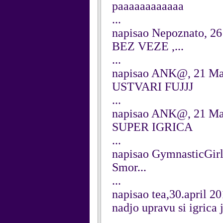
paaaaaaaaaaaa
...
napisao Nepoznato, 2
BEZ VEZE ,...
...
napisao ANK@, 21 Ma
USTVARI FUJJJ
...
napisao ANK@, 21 Ma
SUPER IGRICA
...
napisao GymnasticGir
Smor...
...
napisao tea,30.april 20
nadjo upravu si igrica 
...