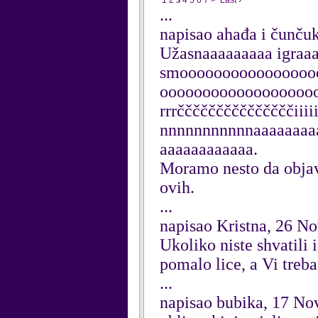
1
2
3
4
5
6
7
>
Last ›
...
napisao ahađa i čunču
Užasnaaaaaaaaa igraaa
smoooooooooooooooo
ooooooooooooooooooo
rrrčččččččččččččččiiiiiii
nnnnnnnnnnnaaaaaaaa
aaaaaaaaaaaa.
Moramo nesto da objav
ovih.
...
napisao Kristna, 26 N
Ukoliko niste shvatili i
pomalo lice, a Vi treba
...
napisao bubika, 17 N