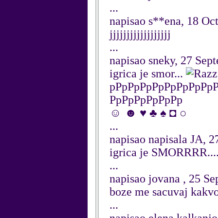
...
napisao s**ena, 18 Oc
jjjjjjjjjjjjjjjjjj
...
napisao sneky, 27 Sep
igrica je smor...
pPpPpPpPpPpPpPpPp
PpPpPpPpPpPp
☺ ☻ ♥ ♣ ♠ ◘ ○
...
napisao napisala JA, 
igrica je SMORRRR.....
...
napisao jovana , 25 S
boze me sacuvaj kakvo
...