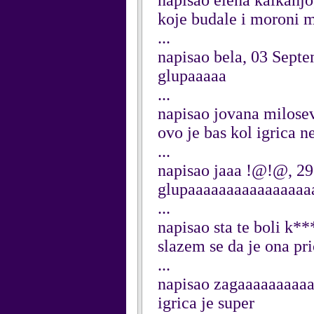
napisao elena kalkanj
koje budale i moroni m
...
napisao bela, 03 Sept
glupaaaaa
...
napisao jovana milose
ovo je bas kol igrica 
...
napisao jaaa !@!@, 29
glupaaaaaaaaaaaaaaaaaa
...
napisao sta te boli k*
slazem se da je ona pr
...
napisao zagaaaaaaaaaa
igrica je super