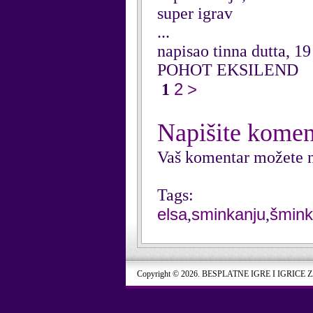
super igrav
...
napisao tinna dutta, 1
POHOT EKSILEND
2
>
1
Napišite komen
Vaš komentar možete n
Tags:
elsa
sminkanju
šmin
,
,
Copyright © 2026. BESPLATNE IGRE I IGRICE 