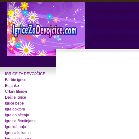
IGRICE ZA DEVOJČICE
Barbie igrice
Bojanke
Crtani filmovi
Dečije igrice
Igrice bebe
Igre doktora
Igre oblačenja
Igre sa životinjama
Igre kuhanja
Igre sa lutkama
Igre sa sobama