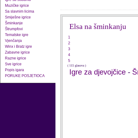
Muzičke igrice
Sa slavnim licima
Smiješne igrice
Šminkanje
Elsa na šminkanju
Štrumpfovi
Tematske igre
1
Vjenčanja
2
Winx i Bratz igre
3
Zabavne igrice
4
Razne igrice
5
Sve igrice
( 115 glasova )
Popis igara
Igre za djevojčice
Š
-
PORUKE POSJETIOCA