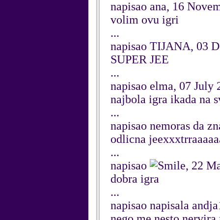
napisao ana, 16 Nove
volim ovu igri
...
napisao TIJANA, 03 
SUPER JEE
...
napisao elma, 07 July
najbola igra ikada na s
...
napisao nemoras da zn
odlicna jeexxxtrraaaaa
...
napisao
, 22 M
dobra igra
...
napisao napisala andj
nego me nesto nervira