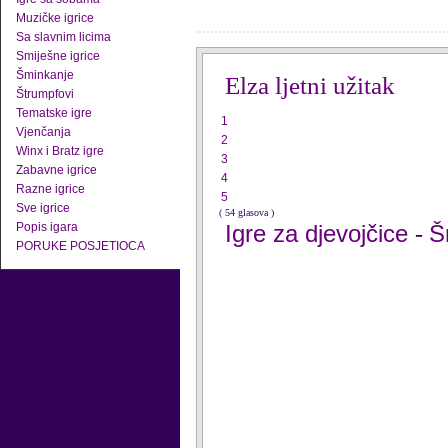
Muzičke igrice
Sa slavnim licima
Smiješne igrice
Šminkanje
Elza ljetni užitak
Štrumpfovi
Tematske igre
1
Vjenčanja
2
Winx i Bratz igre
3
Zabavne igrice
4
Razne igrice
5
Sve igrice
( 54 glasova )
Popis igara
Igre za djevojčice
Š
-
PORUKE POSJETIOCA