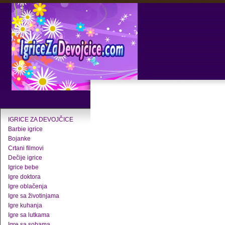
IGRICE ZA DEVOJČICE
Barbie igrice
Bojanke
Crtani filmovi
Dečije igrice
Igrice bebe
Igre doktora
Igre oblačenja
Igre sa životinjama
Igre kuhanja
Igre sa lutkama
Igre sa sobama