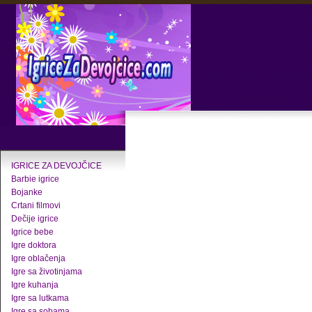
IGRICE ZA DEVOJČICE
Barbie igrice
Bojanke
Crtani filmovi
Dečije igrice
Igrice bebe
Igre doktora
Igre oblačenja
Igre sa životinjama
Igre kuhanja
Igre sa lutkama
Igre sa sobama