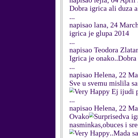
napisao lejla, 04 April
Dobra igrica ali duza a
...
napisao lana, 24 Marc
igrica je glupa 2014
...
napisao Teodora Zlata
Igrica je onako..Dobra
...
napisao Helena, 22 M
Sve u svemu mislila sa
Ej ijudi 
...
napisao Helena, 22 M
Ovako
va ig
nasminkas,obuces i sred
..Mada sa