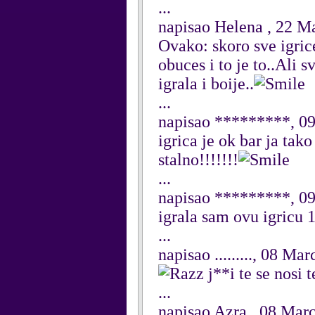
...
napisao Helena , 22 M
Ovako: skoro sve igric
obuces i to je to..Ali 
igrala i boije..
...
napisao *********, 0
igrica je ok bar ja tak
stalno!!!!!!!
...
napisao *********, 0
igrala sam ovu igricu 1
...
napisao ........., 08 Ma
j**i te se nosi t
...
napisao Azra , 08 Mar