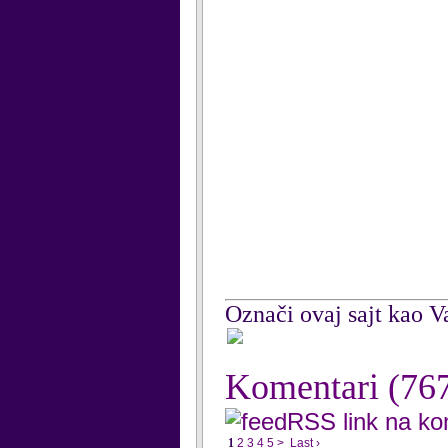
Označi ovaj sajt kao Va
Komentari
(76
RSS link na k
1
2
3
4
5
>
Last ›