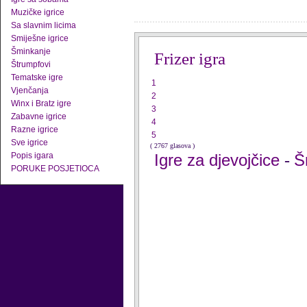
Muzičke igrice
Sa slavnim licima
Smiješne igrice
Šminkanje
Frizer igra
Štrumpfovi
Tematske igre
1
Vjenčanja
2
Winx i Bratz igre
3
Zabavne igrice
4
Razne igrice
5
Sve igrice
( 2767 glasova )
Popis igara
Igre za djevojčice
Š
-
PORUKE POSJETIOCA