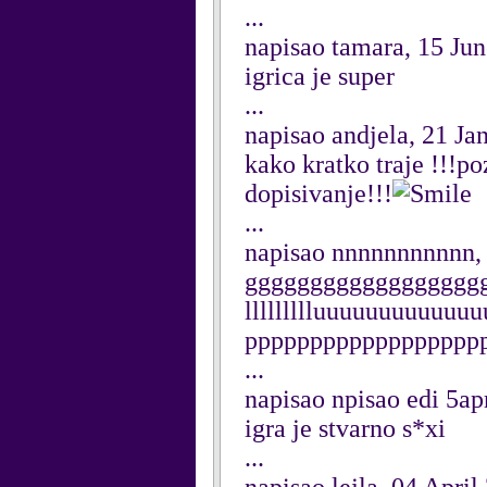
...
napisao tamara, 15 Ju
igrica je super
...
napisao andjela, 21 Ja
kako kratko traje !!!p
dopisivanje!!!
...
napisao nnnnnnnnnnn,
gggggggggggggggggggggg
llllllllluuuuuuuuuu
pppppppppppppppppp
...
napisao npisao edi 5ap
igra je stvarno s*xi
...