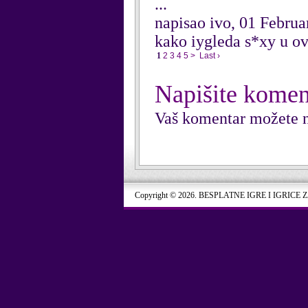
...
napisao ivo, 01 Febru
kako iygleda s*xy u o
1
2
3
4
5
>
Last ›
Napišite komen
Vaš komentar možete n
Copyright © 2026. BESPLATNE IGRE I IGRICE 