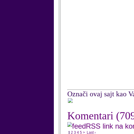
Označi ovaj sajt kao Va
Komentari
(70
RSS link na k
1
2
3
4
5
>
Last ›