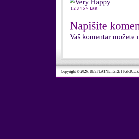
1
2
3
4
5
>
Last ›
Napišite komen
Vaš komentar možete n
Copyright © 2026. BESPLATNE IGRE I IGRICE 