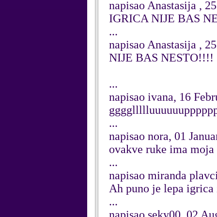
napisao Anastasija , 2
IGRICA NIJE BAS N
...
napisao Anastasija , 2
NIJE BAS NESTO!!!!
...
napisao ivana, 16 Feb
ggggllllluuuuuupppppp
...
napisao nora, 01 Janu
ovakve ruke ima moja 
...
napisao miranda plavc
Ah puno je lepa igrica
...
napisao seky00, 02 Au