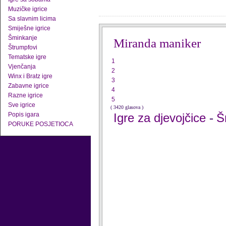
Muzičke igrice
Sa slavnim licima
Smiješne igrice
Šminkanje
Miranda maniker
Štrumpfovi
Tematske igre
1
Vjenčanja
2
Winx i Bratz igre
3
Zabavne igrice
4
Razne igrice
5
Sve igrice
( 3420 glasova )
Popis igara
Igre za djevojčice
Š
-
PORUKE POSJETIOCA