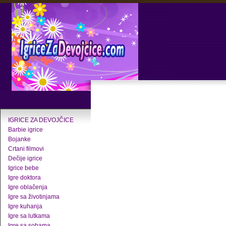
IGRICE ZA DEVOJČICE
Barbie igrice
Bojanke
Crtani filmovi
Dečije igrice
Igrice bebe
Igre doktora
Igre oblačenja
Igre sa životinjama
Igre kuhanja
Igre sa lutkama
Igre sa sobama