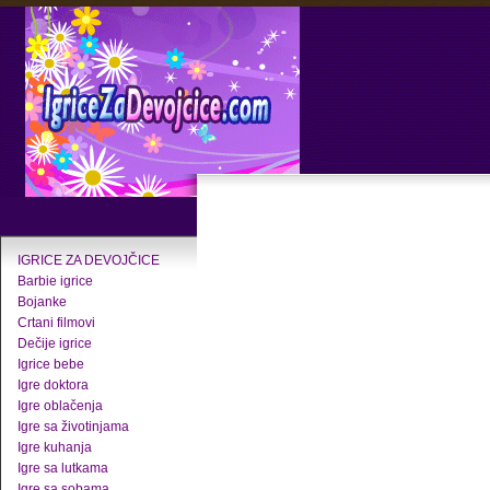
IGRICE ZA DEVOJČICE
Barbie igrice
Bojanke
Crtani filmovi
Dečije igrice
Igrice bebe
Igre doktora
Igre oblačenja
Igre sa životinjama
Igre kuhanja
Igre sa lutkama
Igre sa sobama