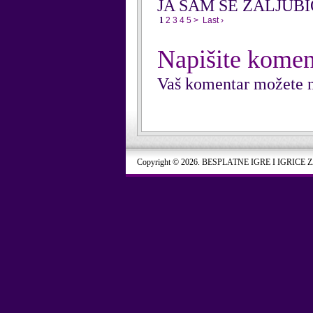
JA SAM SE ZALJUB
1
2
3
4
5
>
Last ›
Napišite komen
Vaš komentar možete n
Copyright © 2026. BESPLATNE IGRE I IGRICE 