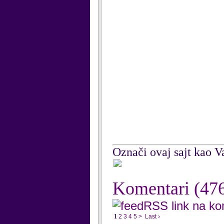
Označi ovaj sajt kao Va
Komentari
(47
RSS link na k
1
2
3
4
5
>
Last ›