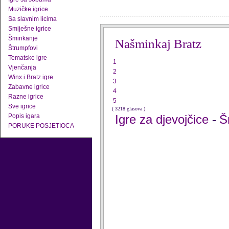
Muzičke igrice
Sa slavnim licima
Smiješne igrice
Šminkanje
Našminkaj Bratz
Štrumpfovi
Tematske igre
1
Vjenčanja
2
Winx i Bratz igre
3
Zabavne igrice
4
Razne igrice
5
Sve igrice
( 3218 glasova )
Popis igara
Igre za djevojčice
Š
-
PORUKE POSJETIOCA