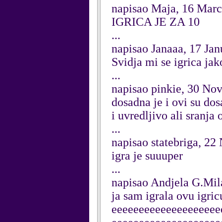
napisao Maja, 16 Mar
IGRICA JE ZA 10
...
napisao Janaaa, 17 Ja
Svidja mi se igrica ja
...
napisao pinkie, 30 No
dosadna je i ovi su do
i uvredljivo ali sranja
...
napisao statebriga, 2
igra je suuuper
...
napisao Andjela G.Mil
ja sam igrala ovu igr
eeeeeeeeeeeeeeeeeeee