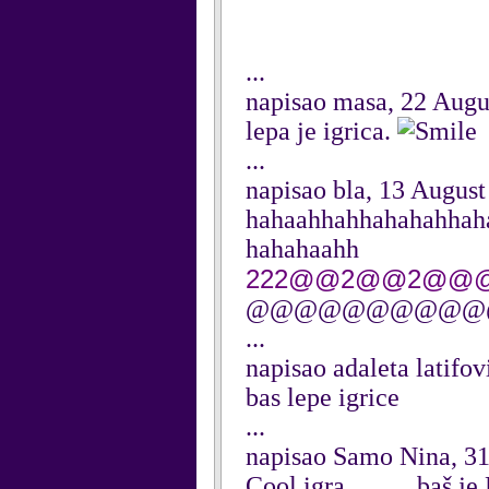
...
napisao masa, 22 Augu
lepa je igrica.
...
napisao bla, 13 Augus
hahaahhahhahahahhah
hahahaahh
222@@2@@2@
@@@@@@@@@@@@
...
napisao adaleta latifo
bas lepe igrice
...
napisao Samo Nina, 31
Cool igra,,,,,,,,,,,b