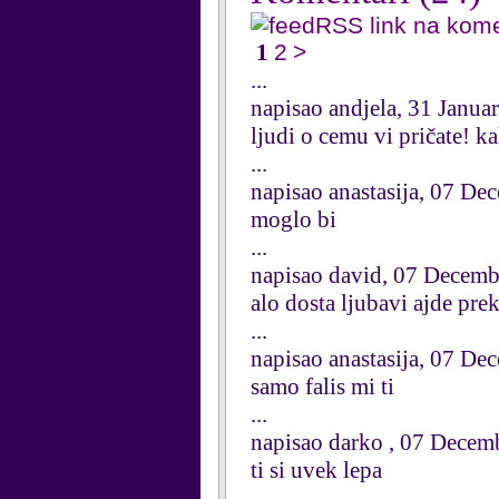
RSS link na kom
1
2
>
...
napisao andjela, 31 Janua
ljudi o cemu vi pričate! k
...
napisao anastasija, 07 D
moglo bi
...
napisao david, 07 Decem
alo dosta ljubavi ajde pre
...
napisao anastasija, 07 D
samo falis mi ti
...
napisao darko , 07 Decem
ti si uvek lepa
...