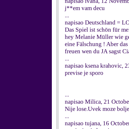
napisao ivana, 12 Novem
j**em vam decu
...
napisao Deutschland = L
Das Spiel ist schön für me
hey Melanie Müller wie get
eine Fälschung ! Aber das
freuen wen du JA sagst Ci
...
napisao ksena krahovic, 
previse je sporo
...
napisao Milica, 21 Octob
Nije lose.Uvek moze bolje
...
napisao tujana, 16 Octobe