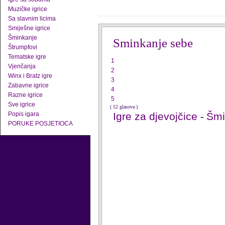
Muzičke igrice
Sa slavnim licima
Smiješne igrice
Šminkanje
Sminkanje sebe
Štrumpfovi
Tematske igre
1
Vjenčanja
2
Winx i Bratz igre
3
Zabavne igrice
4
Razne igrice
5
Sve igrice
( 52 glasova )
Popis igara
Igre za djevojčice
-
Šmi
PORUKE POSJETIOCA