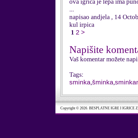
ova igrica je lepa ima pu
...
napisao andjela , 14 Octo
kul irpica
1
2
>
Napišite koment
Vaš komentar možete napi
Tags:
sminka
,
šminka
,
sminka
Copyright © 2026. BESPLATNE IGRE I IGRICE 