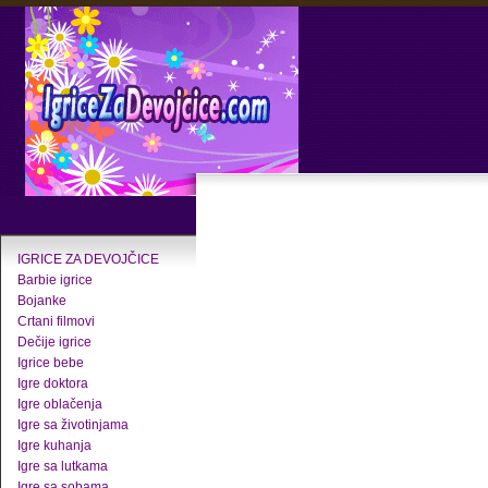
IGRICE ZA DEVOJČICE
Barbie igrice
Bojanke
Crtani filmovi
Dečije igrice
Igrice bebe
Igre doktora
Igre oblačenja
Igre sa životinjama
Igre kuhanja
Igre sa lutkama
Igre sa sobama