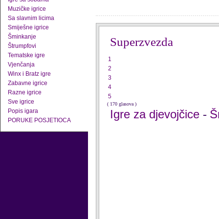
Muzičke igrice
Sa slavnim licima
Smiješne igrice
Šminkanje
Superzvezda
Štrumpfovi
Tematske igre
1
Vjenčanja
2
Winx i Bratz igre
3
Zabavne igrice
4
Razne igrice
5
Sve igrice
( 170 glasova )
Popis igara
Igre za djevojčice
Š
-
PORUKE POSJETIOCA