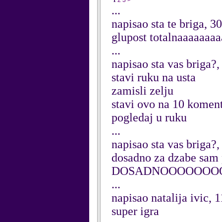
1
2
3
>
...
napisao sta te briga, 
glupost totalnaaaaaaa
...
napisao sta vas briga?
stavi ruku na usta
zamisli zelju
stavi ovo na 10 komen
pogledaj u ruku
...
napisao sta vas briga?
dosadno za dzabe sam 
DOSADNOOOOOOOOOO
...
napisao natalija ivic,
super igra