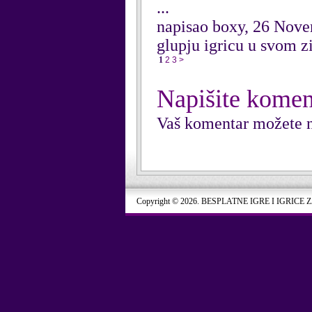
...
napisao boxy, 26 Nov
glupju igricu u svom z
1
2
3
>
Napišite komen
Vaš komentar možete n
Copyright © 2026. BESPLATNE IGRE I IGRICE 