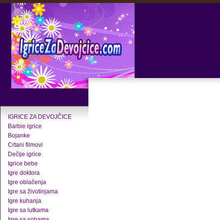
IGRICE ZA DEVOJČICE
Barbie igrice
Bojanke
Crtani filmovi
Dečije igrice
Igrice bebe
Igre doktora
Igre oblačenja
Igre sa životinjama
Igre kuhanja
Igre sa lutkama
Igre sa sobama