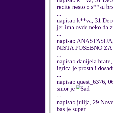
napisao k**va, 31 De
recite nesto o s**su br
...
napisao k**va, 31 De
jer ima ovde neko da z
...
napisao ANASTASIJA,
NISTA POSEBNO ZA 
...
napisao danijela brat
igrica je prosta i dosa
...
napisao quest_6376, 
smor je
...
napisao julija, 29 No
bas je super