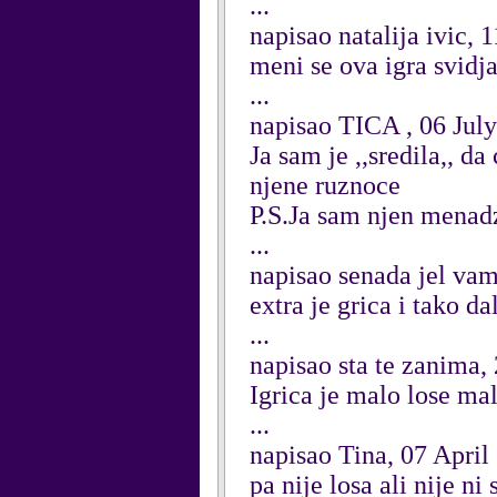
...
napisao natalija ivic,
meni se ova igra svidj
...
napisao TICA , 06 Jul
Ja sam je ,,sredila,, d
njene ruznoce
P.S.Ja sam njen menadz
...
napisao senada jel vam
extra je grica i tako d
...
napisao sta te zanima
Igrica je malo lose ma
...
napisao Tina, 07 April
pa nije losa ali nije n