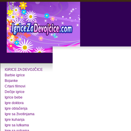
IGRICE ZA DEVOJČICE
Barbie igrice
Bojanke
Crtani filmovi
Dečije igrice
Igrice bebe
Igre doktora
Igre oblačenja
Igre sa životinjama
Igre kuhanja
Igre sa lutkama
Igre sa sobama