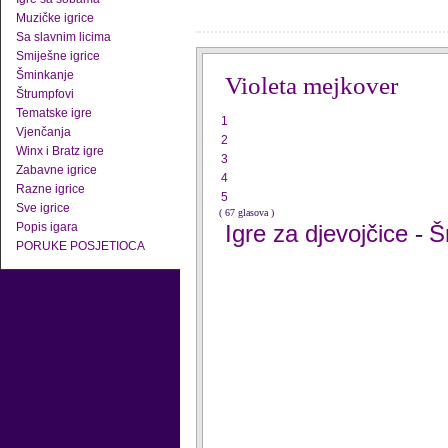
Muzičke igrice
Sa slavnim licima
Smiješne igrice
Šminkanje
Violeta mejkover
Štrumpfovi
Tematske igre
1
Vjenčanja
2
Winx i Bratz igre
3
Zabavne igrice
4
Razne igrice
5
Sve igrice
( 67 glasova )
Popis igara
Igre za djevojčice
Š
-
PORUKE POSJETIOCA