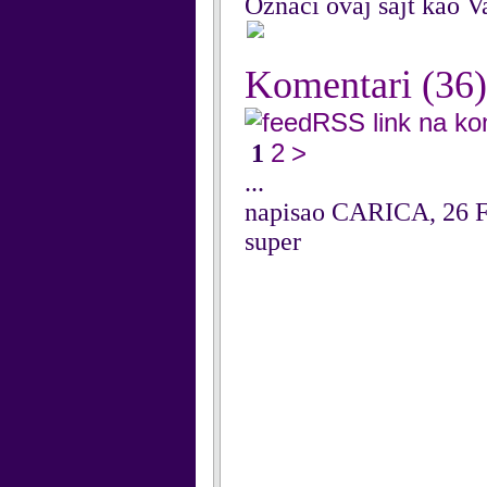
Označi ovaj sajt kao Va
Komentari
(36)
RSS link na k
2
>
1
...
napisao CARICA, 26 F
super