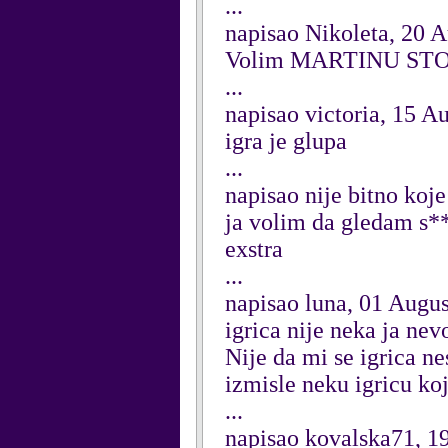
...
napisao Nikoleta, 20 
Volim MARTINU STO
...
napisao victoria, 15 A
igra je glupa
...
napisao nije bitno koj
ja volim da gledam s**
exstra
...
napisao luna, 01 Augu
igrica nije neka ja nevo
Nije da mi se igrica n
izmisle neku igricu koj
...
napisao kovalska71, 1