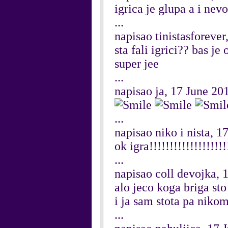
igrica je glupa a i nev
...
napisao tinistasforever
sta fali igrici?? bas je 
super jee
...
napisao ja, 17 June 20
...
napisao niko i nista, 1
ok igra!!!!!!!!!!!!!!!!!!!
...
napisao coll devojka, 
alo jeco koga briga sto
i ja sam stota pa nikom n
...