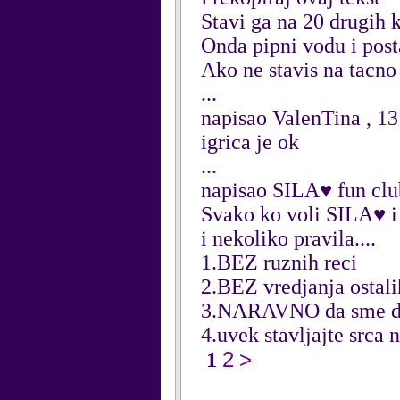
Stavi ga na 20 drugih
Onda pipni vodu i post
Ako ne stavis na tacno
...
napisao ValenTina , 1
igrica je ok
...
napisao SILA♥ fun clu
Svako ko voli SILA♥ i
i nekoliko pravila....
1.BEZ ruznih reci
2.BEZ vredjanja ostal
3.NARAVNO da sme da 
4.uvek stavljajte srca 
2
>
1