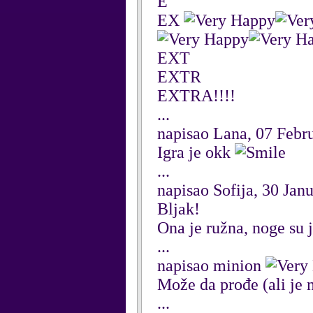
E
EX
EXT
EXTR
EXTRA!!!!
...
napisao Lana, 07 Febr
Igra je okk
...
napisao Sofija, 30 Jan
Bljak!
Ona je ružna, noge su j
...
napisao minion
Može da prođe (ali je n
...