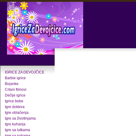
IGRICE ZA DEVOJČICE
Barbie igrice
Bojanke
Crtani filmovi
Dečije igrice
Igrice bebe
Igre doktora
Igre oblačenja
Igre sa životinjama
Igre kuhanja
Igre sa lutkama
Igre sa sobama