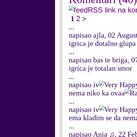
RSS link na k
2
>
1
...
napisao ajla, 02 Augus
igrica je dotalno glup
...
napisao bas te briga, 0
igrica je totalan smor
...
napisao iv
nema niko ka ovaa
...
napisao iv
ema kladim se da nema
...
napisao Anja ♫, 22 Fe