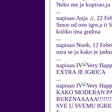
Neko me je kopirao,ja 
...
napisao Anja ♫, 22 Fe
Smor od ove igre,a ti 
koliko ima godina
...
napisao Noob, 12 Febr
usra se ja kako je jadna
...
napisao IV
EXTRA JE IGRICA
...
napisao IV
KAKO MODERAN PA
RURZNAAAAA!!!!!!!
SVE U SVEMU IGRIC