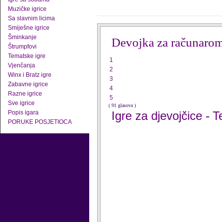
Muzičke igrice
Sa slavnim licima
Smiješne igrice
Šminkanje
Devojka za računaro
Štrumpfovi
Tematske igre
1
Vjenčanja
2
Winx i Bratz igre
3
Zabavne igrice
4
Razne igrice
5
Sve igrice
( 91 glasova )
Popis igara
Igre za djevojčice
T
-
PORUKE POSJETIOCA