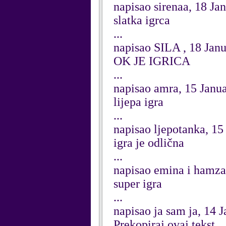
napisao sirenaa, 18 Ja
slatka igrca
...
napisao SILA , 18 Jan
OK JE IGRICA
...
napisao amra, 15 Janu
lijepa igra
...
napisao ljepotanka, 15
igra je odlična
...
napisao emina i hamza
super igra
...
napisao ja sam ja, 14 
Prekopiraj ovaj tekst