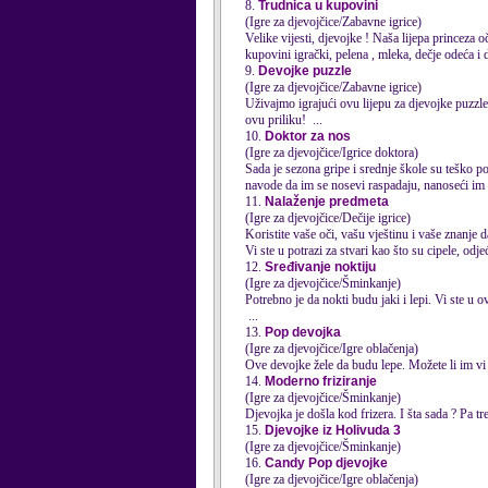
8.
Trudnica u kupovini
(Igre za djevojčice/Zabavne igrice)
Velike vijesti,
djevojke
! Naša lijepa princeza o
kupovini igrački, pelena , mleka, dečje odeća i d
9.
Devojke puzzle
(Igre za djevojčice/Zabavne igrice)
Uživajmo igrajući ovu lijepu za
djevojke
puzzle 
ovu priliku! ...
10.
Doktor za nos
(Igre za djevojčice/Igrice doktora)
Sada je sezona gripe i srednje škole su teško po
navode da im se nosevi raspadaju, nanoseći im s
11.
Nalaženje predmeta
(Igre za djevojčice/Dečije igrice)
Koristite vaše oči, vašu vještinu i 
Vi ste u potrazi za stvari kao što su cipele, odjeć
12.
Sređivanje noktiju
(Igre za djevojčice/Šminkanje)
Potrebno je da nokti budu jaki i lepi. Vi ste u o
...
13.
Pop devojka
(Igre za djevojčice/Igre oblačenja)
Ove devojke žele da budu lepe. Možete li im v
14.
Moderno friziranje
(Igre za djevojčice/Šminkanje)
Djevojka je došla kod frizera. I šta sada ? Pa tre
15.
Djevojke iz Holivuda 3
(Igre za djevojčice/Šminkanje)
16.
Candy Pop djevojke
(Igre za djevojčice/Igre oblačenja)