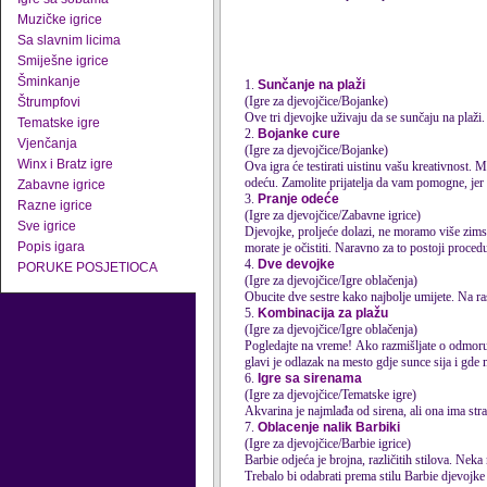
Muzičke igrice
Sa slavnim licima
Smiješne igrice
Šminkanje
1.
Sunčanje na plaži
(Igre za djevojčice/Bojanke)
Štrumpfovi
Ove tri
djevojke
uživaju da se sunčaju na plaži.
Tematske igre
2.
Bojanke cure
Vjenčanja
(Igre za djevojčice/Bojanke)
Winx i Bratz igre
Ova igra će testirati uistinu vašu kreativnost. 
odeću. Zamolite prijatelja da vam pomogne, jer p
Zabavne igrice
3.
Pranje odeće
Razne igrice
(Igre za djevojčice/Zabavne igrice)
Sve igrice
Djevojke
, proljeće dolazi, ne moramo više zim
Popis igara
morate je očistiti. Naravno za to postoji proced
4.
Dve devojke
PORUKE POSJETIOCA
(Igre za djevojčice/Igre oblačenja)
Obucite dve sestre kako najbolje umijete. Na r
5.
Kombinacija za plažu
(Igre za djevojčice/Igre oblačenja)
Pogledajte na vreme! Ako razmišljate o odmoru
glavi je odlazak na mesto gdje sunce sija i gde 
6.
Igre sa sirenama
(Igre za djevojčice/Tematske igre)
Akvarina je najmlađa od sirena, ali ona ima stra
7.
Oblacenje nalik Barbiki
(Igre za djevojčice/Barbie igrice)
Barbie odjeća je brojna, različitih stilova. Neka 
Trebalo bi odabrati prema stilu Barbie
djevojke