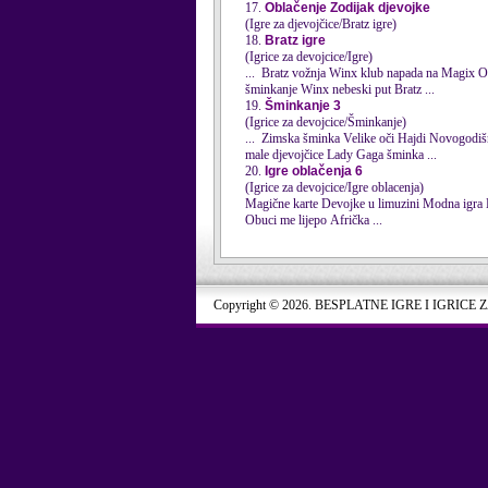
17.
Oblačenje Zodijak djevojke
(Igre za djevojčice/Bratz igre)
18.
Bratz igre
(Igrice za devojcice/Igre)
... Br
šminkanje Winx nebeski put Bratz ...
19.
Šminkanje 3
(Igrice za devojcice/Šminkanje)
... Zimska šminka Velike oči
male djevojčice Lady Gaga šminka ...
20.
Igre oblačenja 6
(Igrice za devojcice/Igre oblacenja)
Obuci me lijepo Afrička ...
Copyright © 2026. BESPLATNE IGRE I IGRICE 