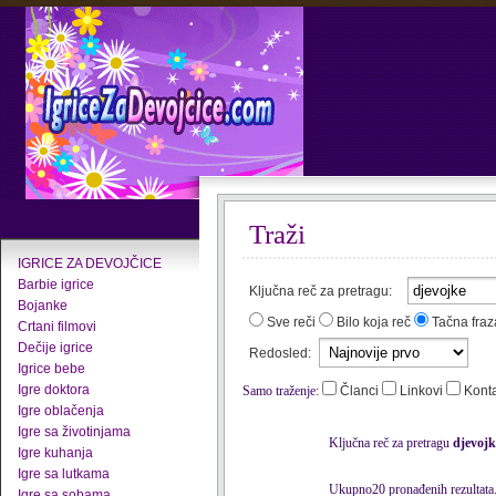
Traži
IGRICE ZA DEVOJČICE
Barbie igrice
Ključna reč za pretragu:
Bojanke
Sve reči
Bilo koja reč
Tačna fraz
Crtani filmovi
Dečije igrice
Redosled:
Igrice bebe
Igre doktora
Samo traženje:
Članci
Linkovi
Kont
Igre oblačenja
Igre sa životinjama
Ključna reč za pretragu
djevojk
Igre kuhanja
Igre sa lutkama
Ukupno20 pronađenih rezultata
Igre sa sobama