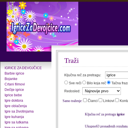
Traži
IGRICE ZA DEVOJČICE
Barbie igrice
Ključna reč za pretragu:
Bojanke
Sve reči
Bilo koja reč
Tačna fraz
Crtani filmovi
Dečije igrice
Redosled:
Igrice bebe
Igre doktora
Samo traženje:
Članci
Linkovi
Kont
Igre oblačenja
Igre sa životinjama
Ključna reč za pretragu
igrice
Igre kuhanja
Igre sa lutkama
Ukupno63 pronađenih rezultata
Igre sa sobama