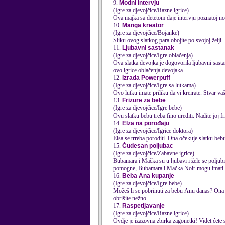
9.
Modni intervju
(Igre za djevojčice/Razne igrice)
Ova majka sa detetom daje intervju poznatoj nov
10.
Manga kreator
(Igre za djevojčice/Bojanke)
Sliku ovog slatkog para obojite po svojoj želji.
11.
Ljubavni sastanak
(Igre za djevojčice/Igre oblačenja)
Ova slatka devojka je dogovorila ljubavni sasta
ovo
igrice
oblačenja devojaka. ...
12.
Izrada Powerpuff
(Igre za djevojčice/Igre sa lutkama)
Ovo lutku imate priliku da vi kreirate. Stvar va
13.
Frizure za bebe
(Igre za djevojčice/Igre bebe)
Ovu slatku bebu treba fino urediti. Nađite joj f
14.
Elza na porođaju
(Igre za djevojčice/Igrice doktora)
Elsa se trreba poroditi. Ona očekuje slatku beb
15.
Čudesan poljubac
(Igre za djevojčice/Zabavne igrice)
Bubamara i Mačka su u ljubavi i žele se poljubit
pomogne, Bubamara i Mačka Noir mogu imati m
16.
Beba Ana kupanje
(Igre za djevojčice/Igre bebe)
Možeš li se pobrinuti za bebu Anu danas? Ona se
obrišite nežno.
17.
Raspetljavanje
(Igre za djevojčice/Razne igrice)
Ovdje je izazovna zbirka zagonetki! Videt ćete 