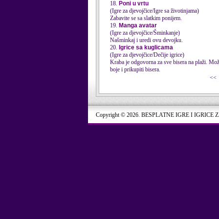
18.
Poni u vrtu
(Igre za djevojčice/Igre sa životinjama)
Zabavite se sa slatkim ponijem.
19.
Manga avatar
(Igre za djevojčice/Šminkanje)
Našminkaj i uredi ovu devojku.
20.
Igrice sa kuglicama
(Igre za djevojčice/Dečije igrice)
Kraba je odgovorna za sve bisera na plaži. Možete
boje i prikupiti bisera.
<<
Copyright © 2026. BESPLATNE IGRE I IGRICE 