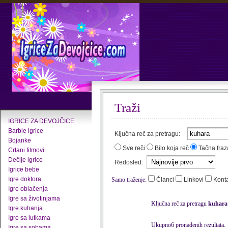
Traži
IGRICE ZA DEVOJČICE
Barbie igrice
Ključna reč za pretragu:
Bojanke
Sve reči
Bilo koja reč
Tačna fraz
Crtani filmovi
Dečije igrice
Redosled:
Igrice bebe
Igre doktora
Samo traženje:
Članci
Linkovi
Kont
Igre oblačenja
Igre sa životinjama
Ključna reč za pretragu
kuhara
Igre kuhanja
Igre sa lutkama
Ukupno6 pronađenih rezultata.
Igre sa sobama