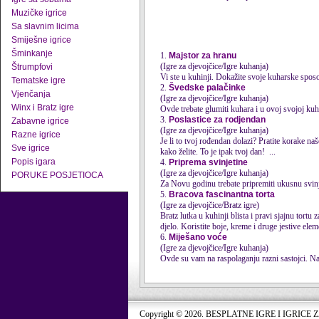
Muzičke igrice
Sa slavnim licima
Smiješne igrice
Šminkanje
1.
Majstor za hranu
(Igre za djevojčice/Igre kuhanja)
Štrumpfovi
Vi ste u kuhinji. Dokažite svoje kuharske spos
Tematske igre
2.
Švedske palačinke
Vjenčanja
(Igre za djevojčice/Igre kuhanja)
Winx i Bratz igre
Ovde trebate glumiti
kuhara
i u ovoj svojoj kuh
3.
Poslastice za rodjendan
Zabavne igrice
(Igre za djevojčice/Igre kuhanja)
Razne igrice
Je li to tvoj rođendan dolazi? Pratite korake na
Sve igrice
kako želite. To je ipak tvoj dan! ...
Popis igara
4.
Priprema svinjetine
(Igre za djevojčice/Igre kuhanja)
PORUKE POSJETIOCA
Za Novu godinu trebate pripremiti ukusnu svinj
5.
Bracova fascinantna torta
(Igre za djevojčice/Bratz igre)
Bratz lutka u kuhinji blista i pravi sjajnu tortu 
djelo. Koristite boje, kreme i druge jestive eleme
6.
Miješano voće
(Igre za djevojčice/Igre kuhanja)
Ovde su vam na raspolaganju razni sastojci. Napr
Copyright © 2026. BESPLATNE IGRE I IGRICE 