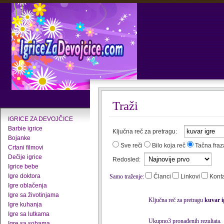
Traži
IGRICE ZA DEVOJČICE
Barbie igrice
Ključna reč za pretragu:
Bojanke
Sve reči
Bilo koja reč
Tačna fraz
Crtani filmovi
Dečije igrice
Redosled:
Igrice bebe
Igre doktora
Samo traženje:
Članci
Linkovi
Kont
Igre oblačenja
Igre sa životinjama
Ključna reč za pretragu
kuvar i
Igre kuhanja
Igre sa lutkama
Ukupno3 pronađenih rezultata.
Igre sa sobama