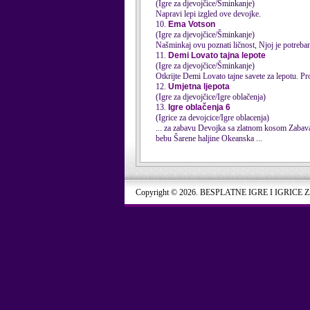
(Igre za djevojčice/Šminkanje)
Napravi lepi izgled ove devojke.
10.
Ema Votson
(Igre za djevojčice/Šminkanje)
Našminkaj ovu poznati ličnost, Njoj je potreba
11.
Demi Lovato tajna lepote
(Igre za djevojčice/Šminkanje)
Otkrijte Demi Lovato tajne savete za lepotu. Pr
12.
Umjetna ljepota
(Igre za djevojčice/Igre oblačenja)
13.
Igre oblačenja 6
(Igrice za devojcice/Igre oblacenja)
bebu Šarene haljine Okeanska ...
Copyright © 2026. BESPLATNE IGRE I IGRICE 