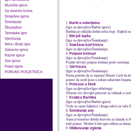
Muzičke igrice
Sa slavnim licima
Smiješne igrice
Šminkanje
1.
Barbi u solarijumu
(Igre za djevojčice/Barbie igrice)
Štrumpfovi
Barbika je odlučila dobiti nešto boje. Najbrži na
Tematske igre
2.
Biti još lepša
Vjenčanja
(Igre za djevojčice/Šminkanje)
Winx i Bratz igre
3.
Snježana kod frizera
(Igre za djevojčice/Šminkanje)
Zabavne igrice
4.
Potpuni tretman
Razne igrice
(Igre za djevojčice/Šminkanje)
Sve igrice
Pružite devojci potpun tretman posle sunčanja.
Popis igara
5.
Stil frizura
(Igre za djevojčice/Šminkanje)
PORUKE POSJETIOCA
Nema potrebe da se isprazni Master Card da dob
pomoć da sredi kosu u nekim zabavnim bojama
6.
Princeze u školi
(Igre za djevojčice/Igre oblačenja)
Obucite ove devojke-princeze za odlazak u sred
7.
Kraljica Barbika
(Igre za djevojčice/Barbie igrice)
Ovde su razne haljinice i druga odeća za vašu 
8.
Šminkanje ane
(Igre za djevojčice/Šminkanje)
Anna je konačno dobila dozvolu za izlazak iz d
traži pomoć. Možete li biti njen stilista za danas
9.
Oblikovanje izgleda