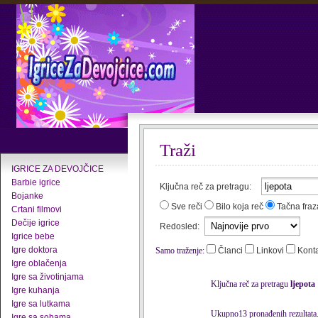
Traži
IGRICE ZA DEVOJČICE
Barbie igrice
Ključna reč za pretragu:
Bojanke
Sve reči
Bilo koja reč
Tačna fraz
Crtani filmovi
Dečije igrice
Redosled:
Igrice bebe
Igre doktora
Samo traženje:
Članci
Linkovi
Kont
Igre oblačenja
Igre sa životinjama
Ključna reč za pretragu
ljepota
Igre kuhanja
Igre sa lutkama
Ukupno13 pronađenih rezultata
Igre sa sobama