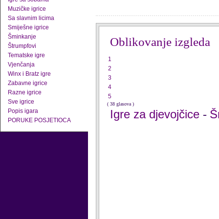
Muzičke igrice
Sa slavnim licima
Smiješne igrice
Šminkanje
Oblikovanje izgleda
Štrumpfovi
Tematske igre
1
Vjenčanja
2
Winx i Bratz igre
3
Zabavne igrice
4
Razne igrice
5
Sve igrice
( 38 glasova )
Popis igara
Igre za djevojčice
Š
-
PORUKE POSJETIOCA