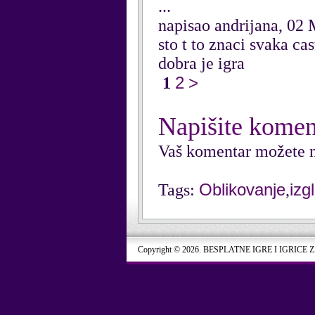
...
napisao andrijana, 02
sto t to znaci svaka ca
dobra je igra
2
>
1
Napišite komen
Vaš komentar možete n
Oblikovanje
izg
Tags:
,
Copyright © 2026. BESPLATNE IGRE I IGRICE 