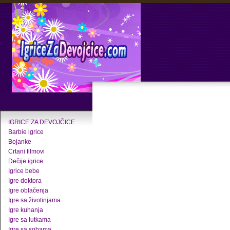
IGRICE ZA DEVOJČICE
Barbie igrice
Bojanke
Crtani filmovi
Dečije igrice
Igrice bebe
Igre doktora
Igre oblačenja
Igre sa životinjama
Igre kuhanja
Igre sa lutkama
Igre sa sobama