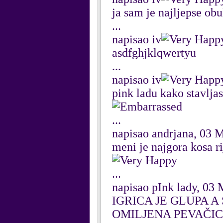
ja sam je najljepse ob
...
napisao iv
asdfghjklqwertyu
...
napisao iv
pink ladu kako stavlja
...
napisao andrjana, 03 
meni je najgora kosa r
...
napisao pInk lady, 03
IGRICA JE GLUPA A
OMILJENA PEVAČI