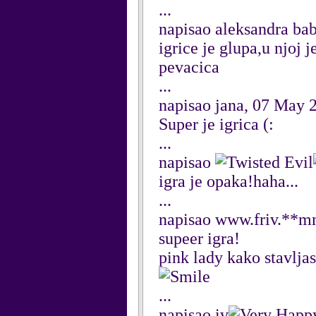
...
napisao aleksandra ba
igrice je glupa,u njoj 
pevacica
...
napisao jana, 07 May 
Super je igrica (:
...
napisao
igra je opaka!haha...
...
napisao www.friv.**m
supeer igra!
pink lady kako stavlja
...
napisao iv