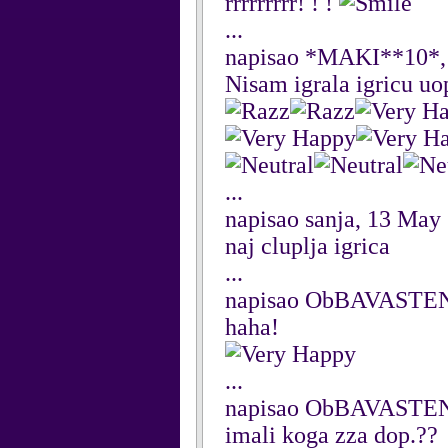
rrrrrrrrr! ! !
...
napisao *MAKI**10*,
Nisam igrala igricu uops
...
napisao sanja, 13 May
naj cluplja igrica
...
napisao ObBAVASTEN
haha!
...
napisao ObBAVASTEN
imali koga zza dop.??