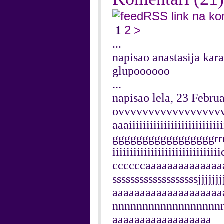
RSS link na k
2
>
1
...
napisao anastasija kar
glupoooooo
...
napisao lela, 23 Febru
ovvvvvvvvvvvvvvvvvv
aaaiiiiiiiiiiiiiiiiiiiii
gggggggggggggggggrrrrrrr
iiiiiiiiiiiiiiiiiiiiiiiii
ccccccaaaaaaaaaaaaaaaa
sssssssssssssssssssjjjjjjjjj
aaaaaaaaaaaaaaaaaaaaaaa
nnnnnnnnnnnnnnnnnn
aaaaaaaaaaaaaaaaaa