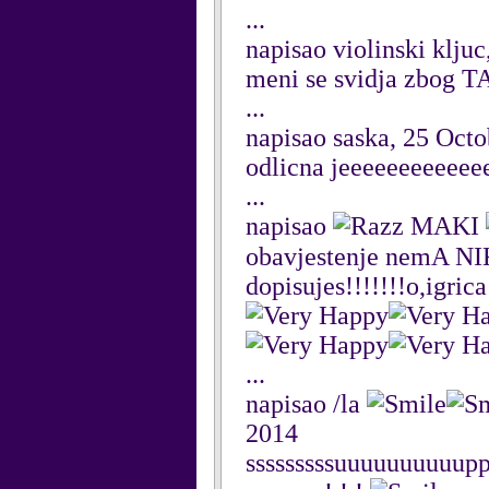
...
napisao violinski klju
meni se svidja zbog T
...
napisao saska, 25 Oct
odlicna jeeeeeeeeeee
...
napisao
MAKI
obavjestenje nemA 
dopisujes!!!!!!!o,igrica
...
napisao /la
2014
sssssssssuuuuuuuuuupp