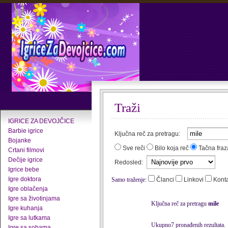
Traži
IGRICE ZA DEVOJČICE
Barbie igrice
Ključna reč za pretragu:
Bojanke
Sve reči
Bilo koja reč
Tačna fraz
Crtani filmovi
Dečije igrice
Redosled:
Igrice bebe
Igre doktora
Samo traženje:
Članci
Linkovi
Kont
Igre oblačenja
Igre sa životinjama
Ključna reč za pretragu
mile
Igre kuhanja
Igre sa lutkama
Ukupno7 pronađenih rezultata.
Igre sa sobama