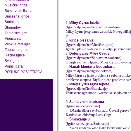
Muzičke igrice
Sa slavnim licima
Smiješne igrice
Šminkanje
1.
Miley Cyrus božić
(Igre za djevojčice/Sa slavnim osobama)
Štrumpfovi
Mile
y Cyrus je spremna za doček Novogodišnjih
Tematske igre
joj. ...
Vjenčanja
2.
Igrice plesanja
Winx i Bratz igre
(Igre za djevojčice/Muzičke igrice)
Igrajte i plešite ovde do
mile
volje, pa ćemo vidje
Zabavne igrice
3.
Doterivanje Miley Cyrus
Razne igrice
(Igre za djevojčice/Sa slavnim osobama)
Sve igrice
Otkrijte skrivenu ljepotu
Mile
y Cyrus u ovoj pre
Popis igara
4.
Hanah Montana kod zubara
(Igre za djevojčice/Igrice doktora)
PORUKE POSJETIOCA
Mile
y Cirus se javio problem sa zubima priliko
probleme sa njima. Riješite njene probleme sa z
5.
Miley Cyrus tajna lepote
(Igre za djevojčice/Šminkanje)
Fantastična igra mode i kozmetike sa idolom ti
...
6.
Sa slavnim osobama
(Igrice za devojcice/Igre)
..
Kardashian oblačenje Lady Gaga ...
7.
Šminkanje 3
(Igrice za devojcice/Šminkanje)