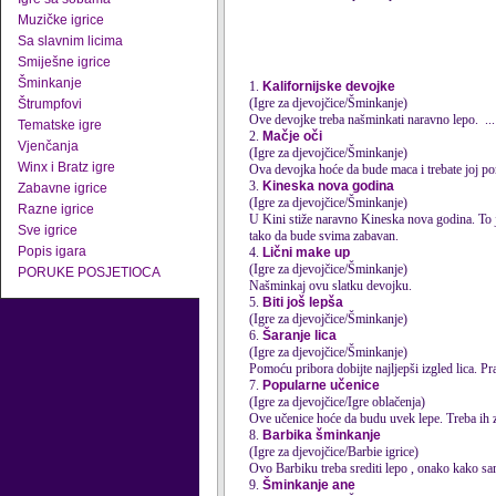
Muzičke igrice
Sa slavnim licima
Smiješne igrice
Šminkanje
1.
Kalifornijske devojke
(Igre za djevojčice/Šminkanje)
Štrumpfovi
Ove devojke treba
našminkati
naravno lepo. ...
Tematske igre
2.
Mačje oči
Vjenčanja
(Igre za djevojčice/Šminkanje)
Winx i Bratz igre
Ova devojka hoće da bude maca i trebate joj po
3.
Kineska nova godina
Zabavne igrice
(Igre za djevojčice/Šminkanje)
Razne igrice
U Kini stiže naravno Kineska nova godina. To je
Sve igrice
tako da bude svima zabavan.
Popis igara
4.
Lični make up
(Igre za djevojčice/Šminkanje)
PORUKE POSJETIOCA
Našminkaj ovu slatku devojku.
5.
Biti još lepša
(Igre za djevojčice/Šminkanje)
6.
Šaranje lica
(Igre za djevojčice/Šminkanje)
Pomoću pribora dobijte najljepši izgled lica. Pra
7.
Popularne učenice
(Igre za djevojčice/Igre oblačenja)
Ove učenice hoće da budu uvek lepe. Treba ih 
8.
Barbika šminkanje
(Igre za djevojčice/Barbie igrice)
Ovo Barbiku treba srediti lepo , onako kako sa
9.
Šminkanje ane