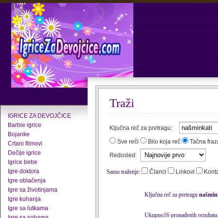
Traži
IGRICE ZA DEVOJČICE
Barbie igrice
Ključna reč za pretragu:
Bojanke
Sve reči
Bilo koja reč
Tačna fraz
Crtani filmovi
Dečije igrice
Redosled:
Igrice bebe
Igre doktora
Samo traženje:
Članci
Linkovi
Kont
Igre oblačenja
Igre sa životinjama
Ključna reč za pretragu
našmin
Igre kuhanja
Igre sa lutkama
Ukupno16 pronađenih rezultata
Igre sa sobama