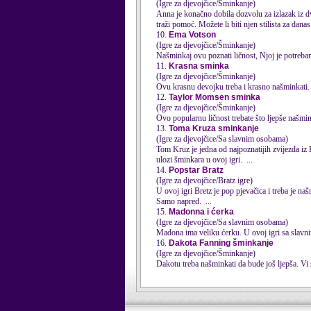
(Igre za djevojčice/Šminkanje)
Anna je konačno dobila dozvolu za izlazak iz d
traži pomoć. Možete li biti njen stilista za danas
10.
Ema Votson
(Igre za djevojčice/Šminkanje)
Našminkaj ovu poznati ličnost, Njoj je potreba
11.
Krasna sminka
(Igre za djevojčice/Šminkanje)
Ovu krasnu devojku treba i krasno
našminkati
.
12.
Taylor Momsen sminka
(Igre za djevojčice/Šminkanje)
Ovo popularnu ličnost trebate što ljepše
našmin
13.
Toma Kruza sminkanje
(Igre za djevojčice/Sa slavnim osobama)
Tom Kruz je jedna od najpoznatijih zvijezda iz
ulozi šminkara u ovoj igri. ...
14.
Popstar Bratz
(Igre za djevojčice/Bratz igre)
U ovoj igri Bretz je pop pjevačica i treba je
naš
Samo napred. ...
15.
Madonna i ćerka
(Igre za djevojčice/Sa slavnim osobama)
Madona ima veliku ćerku. U ovoj igri sa slavni
16.
Dakota Fanning šminkanje
(Igre za djevojčice/Šminkanje)
Dakotu treba
našminkati