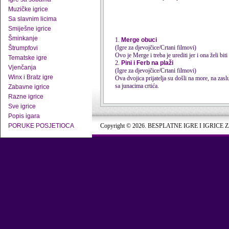
Muzičke igrice
Sa slavnim licima
Smiješne igrice
Šminkanje
1.
Merge obuci
(Igre za djevojčice/Crtani filmovi)
Štrumpfovi
Ovo je Merge i treba je urediti jer i ona želi biti
Tematske igre
2.
Pini i Ferb na plaži
Vjenčanja
(Igre za djevojčice/Crtani filmovi)
Winx i Bratz igre
Ova dvojica prijatelja su došli na more, na zasl
sa junacima crtića.
Zabavne igrice
Razne igrice
Sve igrice
Popis igara
PORUKE POSJETIOCA
Copyright © 2026. BESPLATNE IGRE I IGRICE 