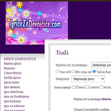
Traži
IGRICE ZA DEVOJČICE
Barbie igrice
Ključna reč za pretragu:
Bojanke
Sve reči
Bilo koja reč
Tačna fraz
Crtani filmovi
Dečije igrice
Redosled:
Igrice bebe
Igre doktora
Samo traženje:
Članci
Linkovi
Kont
Igre oblačenja
Igre sa životinjama
Ključna reč za pretragu
oblačen
Igre kuhanja
Igre sa lutkama
Ukupno2 pronađenih rezultata.
Igre sa sobama