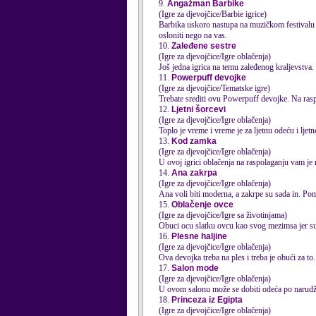
9.
Angažman Barbike
(Igre za djevojčice/Barbie igrice)
Barbika uskoro nastupa na muzičkom festivalu i
osloniti nego na vas.
10.
Zaleđene sestre
(Igre za djevojčice/Igre oblačenja)
Još jedna igrica na temu zaleđenog kraljevstva.
11.
Powerpuff devojke
(Igre za djevojčice/Tematske igre)
Trebate srediti ovu Powerpuff devojke. Na ras
12.
Ljetni šorcevi
(Igre za djevojčice/Igre oblačenja)
Toplo je vreme i vreme je za ljetnu odeću i ljet
13.
Kod zamka
(Igre za djevojčice/Igre oblačenja)
U ovoj igrici oblačenja na raspolaganju vam j
14.
Ana zakrpa
(Igre za djevojčice/Igre oblačenja)
Ana voli biti moderna, a zakrpe su sada in. Pom
15.
Oblačenje ovce
(Igre za djevojčice/Igre sa životinjama)
Obuci ocu slatku ovcu kao svog mezimsa jer su
16.
Plesne haljine
(Igre za djevojčice/Igre oblačenja)
Ova devojka treba na ples i treba je obući za to.
17.
Salon mode
(Igre za djevojčice/Igre oblačenja)
U ovom salonu može se dobiti
odeća
po narudžb
18.
Princeza iz Egipta
(Igre za djevojčice/Igre oblačenja)