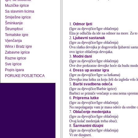
Muzičke igrice
Sa slavnim licima
Smiješne igrice
Šminkanje
1.
Odmor ljeti
(Igre za djevojčice/Igre oblačenja)
Štrumpfovi
Elza je odlučila da ide na odmor na more. Za to
Tematske igre
2.
Ljubavni sastanak
Vjenčanja
(Igre za djevojčice/Igre oblačenja)
Winx i Bratz igre
Ova slatka devojka je dogovorila ljubavni sasta
ovo igrice oblačenja devojaka.
Zabavne igrice
3.
Modni dani
Razne igrice
(Igre za djevojčice/Igre oblačenja)
Sve igrice
Ove dve prekrasne devojke hoće da budu modern
Popis igara
4.
Dress up avatar igra
(Igre za djevojčice/Igre sa lutkama)
PORUKE POSJETIOCA
Devojka ima lutku za koju želi da izgleda vrlo l
5.
Barbi svadbena odeća
(Igre za djevojčice/Barbie igrice)
Barbici se primiče venčanje a ona nema spremnu
6.
Priprema lutke
(Igre za djevojčice/Igre oblačenja)
Na raspolaganju vam je masa odeće da sredite 
7.
Oblačenje medenjaka
(Igre za djevojčice/Igre oblačenja)
Ovaj kolač medenjak treba obući.
8.
Šarmantni dizajni
(Igre za djevojčice/Igre oblačenja)
Vi ste dizajneri.