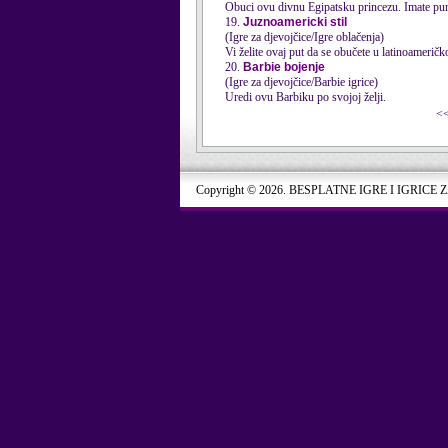
Obuci ovu divnu Egipatsku princezu. Imate pu
19.
Juznoamericki stil
(Igre za djevojčice/Igre oblačenja)
Vi želite ovaj put da se obučete u latinoamerič
20.
Barbie bojenje
(Igre za djevojčice/Barbie igrice)
Uredi ovu Barbiku po svojoj želji.
<
Copyright © 2026. BESPLATNE IGRE I IGRICE 