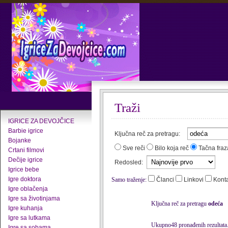
Traži
IGRICE ZA DEVOJČICE
Barbie igrice
Ključna reč za pretragu:
Bojanke
Sve reči
Bilo koja reč
Tačna fraz
Crtani filmovi
Dečije igrice
Redosled:
Igrice bebe
Igre doktora
Samo traženje:
Članci
Linkovi
Kont
Igre oblačenja
Igre sa životinjama
Ključna reč za pretragu
odeća
Igre kuhanja
Igre sa lutkama
Ukupno48 pronađenih rezultata
Igre sa sobama