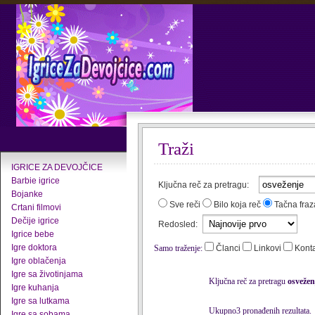
Traži
IGRICE ZA DEVOJČICE
Barbie igrice
Ključna reč za pretragu:
Bojanke
Sve reči
Bilo koja reč
Tačna fraz
Crtani filmovi
Dečije igrice
Redosled:
Igrice bebe
Igre doktora
Samo traženje:
Članci
Linkovi
Kont
Igre oblačenja
Igre sa životinjama
Ključna reč za pretragu
osvežen
Igre kuhanja
Igre sa lutkama
Ukupno3 pronađenih rezultata.
Igre sa sobama