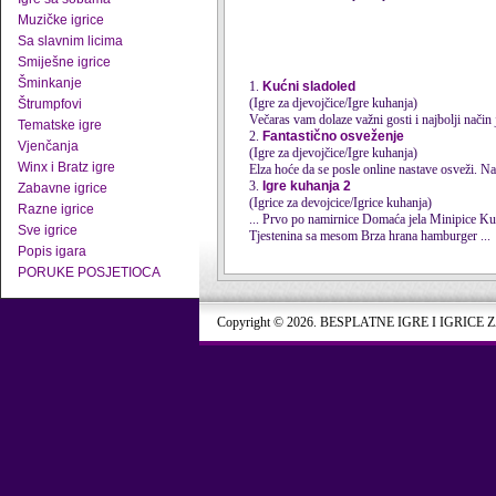
Muzičke igrice
Sa slavnim licima
Smiješne igrice
Šminkanje
1.
Kućni sladoled
(Igre za djevojčice/Igre kuhanja)
Štrumpfovi
Večaras vam dolaze važni gosti i najbolji način 
Tematske igre
2.
Fantastično osveženje
Vjenčanja
(Igre za djevojčice/Igre kuhanja)
Winx i Bratz igre
Elza hoće da se posle online nastave osveži. Nap
3.
Igre kuhanja 2
Zabavne igrice
(Igrice za devojcice/Igrice kuhanja)
Razne igrice
Sve igrice
Tjestenina sa mesom Brza hrana hamburger ...
Popis igara
PORUKE POSJETIOCA
Copyright © 2026. BESPLATNE IGRE I IGRICE 