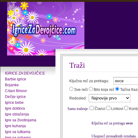
Traži
IGRICE ZA DEVOJČICE
Barbie igrice
Ključna reč za pretragu:
Bojanke
Sve reči
Bilo koja reč
Tačna fraz
Crtani filmovi
Dečije igrice
Redosled:
Igrice bebe
Igre doktora
Samo traženje:
Članci
Linkovi
Kont
Igre oblačenja
Igre sa životinjama
Ključna reč za pretragu
ovce
Igre kuhanja
Igre sa lutkama
Ukupno5 pronađenih rezultata.
Igre sa sobama