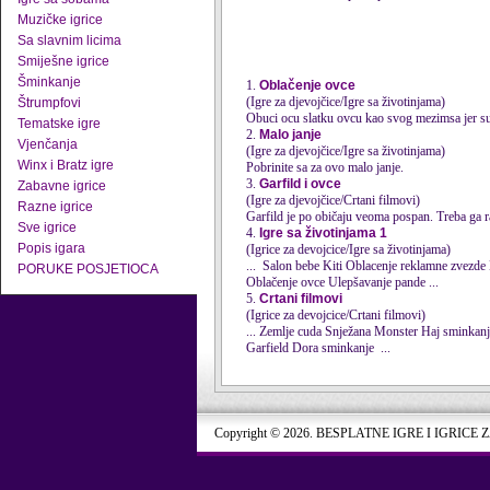
Muzičke igrice
Sa slavnim licima
Smiješne igrice
Šminkanje
1.
Oblačenje ovce
(Igre za djevojčice/Igre sa životinjama)
Štrumpfovi
Obuci ocu slatku ovcu kao svog mezimsa jer su
Tematske igre
2.
Malo janje
Vjenčanja
(Igre za djevojčice/Igre sa životinjama)
Winx i Bratz igre
Pobrinite sa za ovo malo janje.
3.
Garfild i ovce
Zabavne igrice
(Igre za djevojčice/Crtani filmovi)
Razne igrice
Garfild je po običaju veoma pospan. Treba ga raz
Sve igrice
4.
Igre sa životinjama 1
Popis igara
(Igrice za devojcice/Igre sa životinjama)
... Salon bebe Kiti Oblacenje reklamne zvezde Hipster poni Briga morski konjic Beba psić Beba Dora i jednorog Mačiji salon Obuci slatkiša
PORUKE POSJETIOCA
Oblačenje
ovce
Ulepšavanje pande ...
5.
Crtani filmovi
(Igrice za devojcice/Crtani filmovi)
Garfield Dora sminkanje ...
Copyright © 2026. BESPLATNE IGRE I IGRICE 