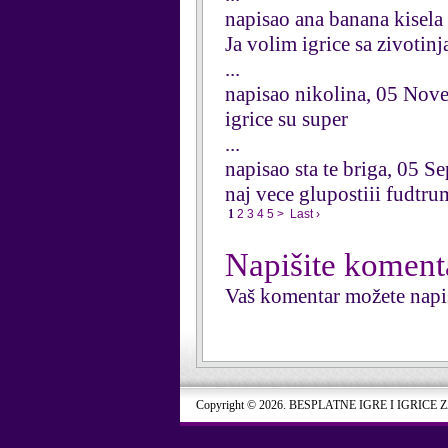
napisao ana banana kisela
Ja volim igrice sa zivotin
...
napisao nikolina, 05 No
igrice su super
...
napisao sta te briga, 05 
naj vece glupostiii fudt
1
2
3
4
5
>
Last ›
Napišite koment
Vaš komentar možete napi
Copyright © 2026. BESPLATNE IGRE I IGRICE 