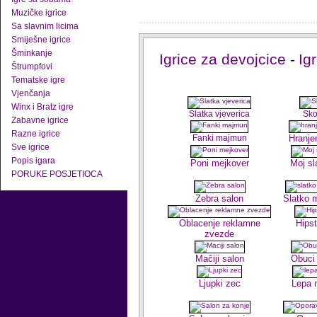
Muzičke igrice
Sa slavnim licima
Smiješne igrice
Šminkanje
Igrice za devojcice
-
Ig
Štrumpfovi
Tematske igre
Vjenčanja
Winx i Bratz igre
Slatka vjeverica
Sko
Zabavne igrice
Razne igrice
Fanki majmun
Hranje
Sve igrice
Popis igara
Poni mejkover
Moj sl
PORUKE POSJETIOCA
Zebra salon
Slatko 
Oblacenje reklamne
Hipst
zvezde
Mačiji salon
Obuci 
Ljupki zec
Lepa 