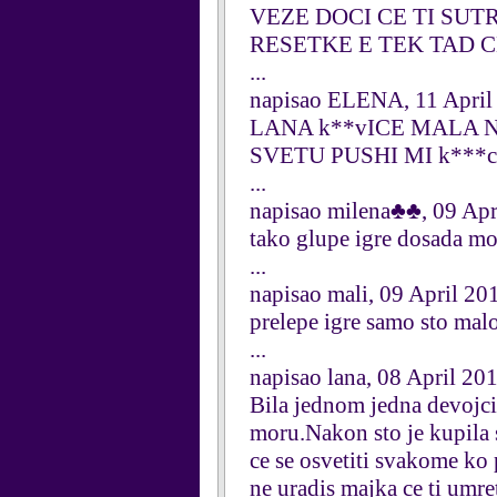
VEZE DOCI CE TI SUT
RESETKE E TEK TAD 
...
napisao ELENA, 11 April
LANA k**vICE MALA N
SVETU PUSHI MI k***
...
napisao milena♣♣, 09 Apr
tako glupe igre dosada mo
...
napisao mali, 09 April 20
prelepe igre samo sto mal
...
napisao lana, 08 April 20
Bila jednom jedna devojcica
moru.Nakon sto je kupila s
ce se osvetiti svakome ko 
ne uradis majka ce ti umret