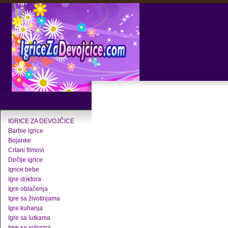
IGRICE ZA DEVOJČICE
Barbie igrice
Bojanke
Crtani filmovi
Dečije igrice
Igrice bebe
Igre doktora
Igre oblačenja
Igre sa životinjama
Igre kuhanja
Igre sa lutkama
Igre sa sobama