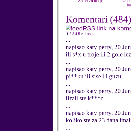
Salon za konje
Opor
bo
Komentari
(484
RSS link na kom
1
2
3
4
5
>
Last ›
...
napisao katy perry, 20 Ju
ili s*x u troje ili 2 gole l
...
napisao katy perry, 20 Ju
pi**ku ili sise ili guzu
...
napisao katy perry, 20 Ju
lizali ste k***c
...
napisao katy perry, 20 Ju
koliko ste za 23 dana imal
...