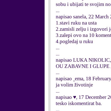
sobu i ubijati te svojim no
...
napisao sanela, 22 March
1.stavi ruku na usta
2.zamisli zelju i izgovori 
3.zalepi ovo na 10 komen
4.pogledaj u ruku
...
...
napisao LUKA NIKOLIC,
OU ZABAVNE I GLUPE 
...
napisao ¸ema, 18 Februar
ja volim životinje
...
napisao ♥, 17 December 
tesko iskomentirat ba.
...