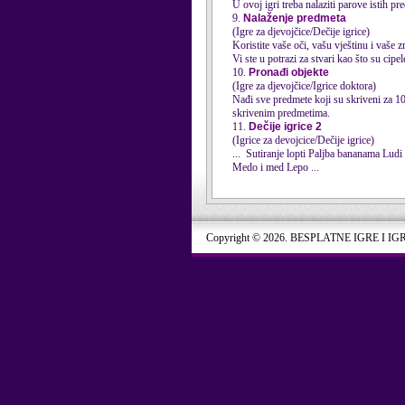
U ovoj igri treba nalaziti parove istih
pr
9.
Nalaženje predmeta
(Igre za djevojčice/Dečije igrice)
Koristite vaše oči, vašu vještinu i vaše znanje da biste dobili moderne djevojke na vrijeme. Prvo, pronađi sve nedostajuće stvari razbacane po kuće.
Vi ste u potrazi za stvari kao što su cipele
10.
Pronađi objekte
(Igre za djevojčice/Igrice doktora)
Nađi sve predmete koji su skriveni za 10
skrivenim predmetima.
11.
Dečije igrice 2
(Igrice za devojcice/Dečije igrice)
Medo i med Lepo ...
Copyright © 2026. BESPLATNE IGRE I IG