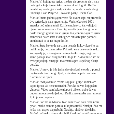
Marko:
Vi koji igrate igrice, možete da proverite da li vam
rade igrice koje igrate. Ako budete videli logotip Ruffle
emulatora, onda igrica radi, ali ako ne, onda ne rade zbog
ukidanja Flash Player-a. Hvala na pažnji. Idem. Ćao.
Marko:
Imam jednu sjajnu vest: Na ovom sajtu su proradile
dve igrice koje sam igrao ranije: Vodene kocke i 1001
arapska noć zahvaljujući Ruffle emulatoru. Zahvaljujući
njemu su mnoge stare Flash igrice oživljene i mogu opet
posle mnogo godina da se igraju. Na jednom sajtu za igrice
sam video da će stare Flash igrice biti oživljene pomoću
emulatora i to se na kraju desilo.
Marko:
Šteta što ovde na chatu ne rade linkovi kao što su
radili ranije, ne znam zašto. Primetio sam da se ovde retko
ko pojavljuje, a i razgovor ne traje toliko dugo, nego se
samo pošalje mali broj poruka i to je to. Sviđa mi se što se
ovde pojavljuju smajliji i matematika pre uspešnog slanja
poruke.
Marko:
U pravu je bila jedna devojka kad je ovde u poruci
napisala da ima mnogo ljudi, a da niko ne piše na chatu.
Slažem se sa njom.
Marko:
Izvinjavam se ovima koji pišu glupe komentare
ispod igrica, ali niste normalni. Poruka za vas koji pišete
gluposti: Video sam kakve gluposti pišete i treba da vas
bude sramota sve do jednog. Da li znate uopšte za sramotu?
E, to ja vas da pitam.
Marko:
Poruka za Milana: Kad sam rekao da ti ništa neću
pisati, mislio sam na poruke u kojima tražiš Nataliju. Žao mi
je što nisi uspeo da preboliš Nataliju, ali život ide dalje.
Možeš naći neku drugu ako želiš i kad god osetiš potrebu za