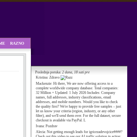
SME
RAZNO
Poslednja poruka:
2 dana, 18 sati pre
Kristina:
Zdravo
Mackenzie:
Hi there, We are now offering access to a
complete worldwide company database. Total companies:
32 Million + Updated: 1 July 2026 Includes: Company
names, full addresses, industry classifications, email
addresses, and mobile numbers. Would you like to check
the quality first? We're happy to provide free samples – just
let us know your criteria (region, industry, or any other
filter), and we'll send them over. For the full dataset, secure
checkout is available via PayPal. L
Ivana:
Pozdrav
Alecia:
Not getting enough leads for igricezadevojcice####?
Check out this video to see our AI traffic solution in action: