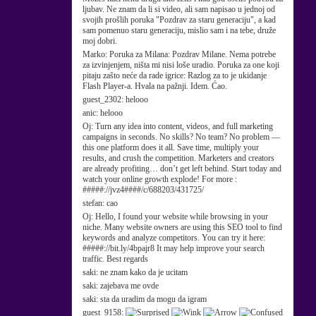
ljubav. Ne znam da li si video, ali sam napisao u jednoj od
svojih prošlih poruka "Pozdrav za staru generaciju", a kad
sam pomenuo staru generaciju, mislio sam i na tebe, druže
moj dobri.
Marko:
Poruka za Milana: Pozdrav Milane. Nema potrebe
za izvinjenjem, ništa mi nisi loše uradio. Poruka za one koji
pitaju zašto neće da rade igrice: Razlog za to je ukidanje
Flash Player-a. Hvala na pažnji. Idem. Ćao.
guest_2302:
helooo
anic:
helooo
Oj:
Turn any idea into content, videos, and full marketing
campaigns in seconds. No skills? No team? No problem —
this one platform does it all. Save time, multiply your
results, and crush the competition. Marketers and creators
are already profiting… don’t get left behind. Start today and
watch your online growth explode! For more :
#####://jvz4####/c/688203/431725/
stefan:
cao
Oj:
Hello, I found your website while browsing in your
niche. Many website owners are using this SEO tool to find
keywords and analyze competitors. You can try it here:
#####://bit.ly/4bpajr8 It may help improve your search
traffic. Best regards
saki:
ne znam kako da je ucitam
saki:
zajebava me ovde
saki:
sta da uradim da mogu da igram
guest_9158: