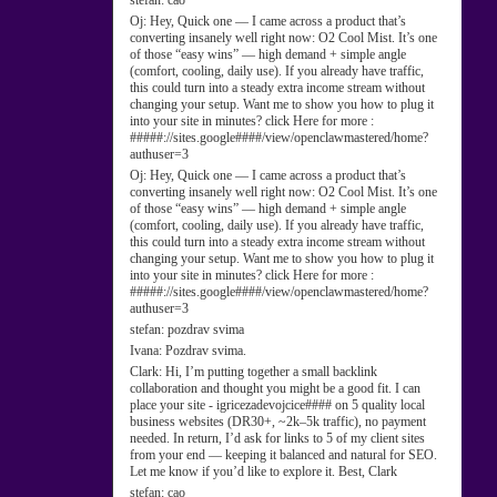
stefan:
cao
Oj:
Hey, Quick one — I came across a product that’s
converting insanely well right now: O2 Cool Mist. It’s one
of those “easy wins” — high demand + simple angle
(comfort, cooling, daily use). If you already have traffic,
this could turn into a steady extra income stream without
changing your setup. Want me to show you how to plug it
into your site in minutes? click Here for more :
#####://sites.google####/view/openclawmastered/home?
authuser=3
Oj:
Hey, Quick one — I came across a product that’s
converting insanely well right now: O2 Cool Mist. It’s one
of those “easy wins” — high demand + simple angle
(comfort, cooling, daily use). If you already have traffic,
this could turn into a steady extra income stream without
changing your setup. Want me to show you how to plug it
into your site in minutes? click Here for more :
#####://sites.google####/view/openclawmastered/home?
authuser=3
stefan:
pozdrav svima
Ivana:
Pozdrav svima.
Clark:
Hi, I’m putting together a small backlink
collaboration and thought you might be a good fit. I can
place your site - igricezadevojcice#### on 5 quality local
business websites (DR30+, ~2k–5k traffic), no payment
needed. In return, I’d ask for links to 5 of my client sites
from your end — keeping it balanced and natural for SEO.
Let me know if you’d like to explore it. Best, Clark
stefan:
cao