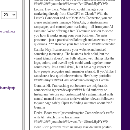
#####://###.youtube####/watch?v=UEooLHpFYW0
Louise:
Hey there, What if you could manage your
marketing directly from ChatGPT or Claude? With the
Letstok Connector and our Meta Ads Connector, you can
create social posts, manage Meta Ads, brainstorm new
campaigns, and control your marketing—all from your AI
assistant. We're offering a free 30-minute session to show
sve predmete
you how it works using your own business. No sales
pressure—just a practical walkthrough and answers to your
questions. *** Reserve your free session: #####://calendar
Camila:
Hey, I came across your website and noticed
something interesting. The business feels solid, but the
visual identity doesn't feel fully aligned yet. Things like the
logo, colors, and overall style could work together more
consistently. It's a small detail, but it has a big impact on
how people recognize and remember a brand. If you'd like, I
can share a few quick observations. Here’s my portfolio:
#####://tinyurl####/CamilaM-Brand-Designer Camila
Gemma:
Hi, I’m reaching out because we help brands
ostavljanje
connected to igricezadevojcice#### build authority on
Instagram. We use our customized AI system, mixed with
natural manual interaction to drive niche-relevant followers
to your page safely. Open to finding out more about this?
Gemma
Dedra:
Boost your Igricezadevojcice Com website’s traffic
with AI! Watch this to learn more:
#####://###.youtube####/watch?v=UEooLHpFYW0
swan17lol:
pozdrav. zasto ne mogu vise da imam pristup