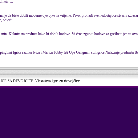
edmeta
...
, odjeću ...
 min. Kliknite na predmet kako bi dobili bodove. Vi ćete izgubiti bodove za greške u jer su ovo
... Sutiranje lopti Paljba bananama Ludi pingvini Igrica razlika Ivica i Marica Tobby leti Opa Gangnam stil igrice Nalaženje
predmeta
Božićna jelka
RICE ZA DEVOJCICE. Vlasništvo
Igre za devojčice