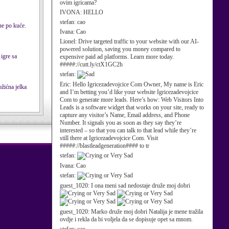
ovim igricama?
IVONA:
HELLO
stefan:
cao
Ivana:
Cao
Lionel:
Drive targeted traffic to your website with our AI-
powered solution, saving you money compared to
 igre sa
expensive paid ad platforms. Learn more today.
#####://cutt.ly/ctX1GC2h
stefan:
Eric:
Hello Igricezadevojcice Com Owner, My name is Eric
and I’m betting you’d like your website Igricezadevojcice
Com to generate more leads. Here’s how: Web Visitors Into
Leads is a software widget that works on your site, ready to
capture any visitor’s Name, Email address, and Phone
Number. It signals you as soon as they say they’re
interested – so that you can talk to that lead while they’re
still there at Igricezadevojcice Com. Visit
#####://blastleadgeneration#### to tr
stefan:
Ivana:
Cao
stefan:
guest_1020:
I ona meni sad nedostaje druže moj dobri
guest_1020:
Marko druže moj dobri Natalija je mene tražila
ovdje i rekla da bi voljela da se dopisuje opet sa mnom.