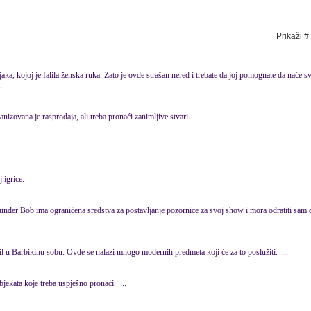
Prikaži #
aka, kojoj je falila ženska ruka. Zato je ovde strašan nered i trebate da joj pomognate da naće 
.
nizovana je rasprodaja, ali treba pronaći zanimljive stvari.
 igrice.
đer Bob ima ograničena sredstva za postavljanje pozornice za svoj show i mora odratiti sam d
stil u Barbikinu sobu. Ovde se nalazi mnogo modernih
predmeta
koji će za to poslužiti. ...
 objekata koje treba uspješno pronaći. ...