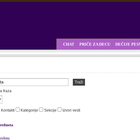
CHAT
PRIČE ZA DECU
DEČIJE PE
Traži
a fraza
Kontakti
Kategorije
Sekcije
Izvori vesti
redmeta
ultata.