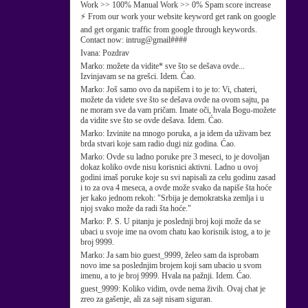
Work >> 100% Manual Work >> 0% Spam score increase
⚡ From our work your website keyword get rank on google
and get organic traffic from google through keywords.
Contact now: intrug@gmail####
Ivana:
Pozdrav
Marko:
možete da vidite* sve što se dešava ovde...
Izvinjavam se na grešci. Idem. Ćao.
Marko:
Još samo ovo da napišem i to je to: Vi, chateri,
možete da videte sve što se dešava ovde na ovom sajtu, pa
ne moram sve da vam pričam. Imate oči, hvala Bogu-možete
da vidite sve što se ovde dešava. Idem. Ćao.
Marko:
Izvinite na mnogo poruka, a ja idem da uživam bez
brda stvari koje sam radio dugi niz godina. Ćao.
Marko:
Ovde su ladno poruke pre 3 meseci, to je dovoljan
dokaz koliko ovde nisu korisnici aktivni. Ladno u ovoj
godini imaš poruke koje su svi napisali za celu godinu zasad
i to za ova 4 meseca, a ovde može svako da napiše šta hoće
jer kako jednom rekoh: "Srbija je demokratska zemlja i u
njoj svako može da radi šta hoće."
Marko:
P. S. U pitanju je poslednji broj koji može da se
ubaci u svoje ime na ovom chatu kao korisnik istog, a to je
broj 9999.
Marko:
Ja sam bio guest_9999, želeo sam da isprobam
novo ime sa poslednjim brojem koji sam ubacio u svom
imenu, a to je broj 9999. Hvala na pažnji. Idem. Ćao.
guest_9999:
Koliko vidim, ovde nema živih. Ovaj chat je
zreo za gašenje, ali za sajt nisam siguran.