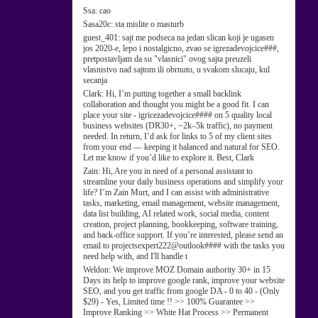
Ssa:
cao
Sasa20c:
sta mislite o masturb
guest_401:
sajt me podseca na jedan slican koji je ugasen
jos 2020-e, lepo i nostalgicno, zvao se igrezadevojcice###,
pretpostavljam da su "vlasnici" ovog sajta preuzeli
vlasnistvo nad sajtom ili obrnuto, u svakom slucaju, kul
secanja
Clark:
Hi, I’m putting together a small backlink
collaboration and thought you might be a good fit. I can
place your site - igricezadevojcice#### on 5 quality local
business websites (DR30+, ~2k–5k traffic), no payment
needed. In return, I’d ask for links to 5 of my client sites
from your end — keeping it balanced and natural for SEO.
Let me know if you’d like to explore it. Best, Clark
Zain:
Hi, Are you in need of a personal assistant to
streamline your daily business operations and simplify your
life? I’m Zain Murt, and I can assist with administrative
tasks, marketing, email management, website management,
data list building, AI related work, social media, content
creation, project planning, bookkeeping, software training,
and back-office support. If you’re interested, please send an
email to projectsexpert222@outlook#### with the tasks you
need help with, and I'll handle t
Weldon:
We improve MOZ Domain authority 30+ in 15
Days its help to improve google rank, improve your website
SEO, and you get traffic from google DA - 0 to 40 - (Only
$29) - Yes, Limited time !! >> 100% Guarantee >>
Improve Ranking >> White Hat Process >> Permanent