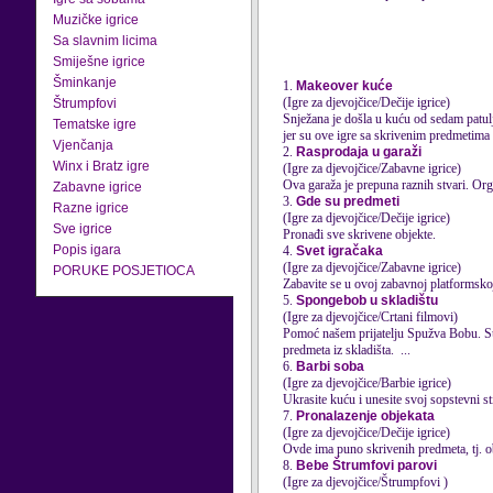
Muzičke igrice
Sa slavnim licima
Smiješne igrice
Šminkanje
1.
Makeover kuće
(Igre za djevojčice/Dečije igrice)
Štrumpfovi
Snježana je došla u kuću od sedam patulj
Tematske igre
jer su ove igre sa skrivenim predmetima 
Vjenčanja
2.
Rasprodaja u garaži
Winx i Bratz igre
(Igre za djevojčice/Zabavne igrice)
Ova garaža je prepuna raznih stvari. Orga
Zabavne igrice
3.
Gde su predmeti
Razne igrice
(Igre za djevojčice/Dečije igrice)
Sve igrice
Pronađi sve skrivene objekte.
Popis igara
4.
Svet igračaka
(Igre za djevojčice/Zabavne igrice)
PORUKE POSJETIOCA
Zabavite se u ovoj zabavnoj platformskoj
5.
Spongebob u skladištu
(Igre za djevojčice/Crtani filmovi)
Pomoć našem prijatelju Spužva Bobu. Sun
predmeta
iz skladišta. ...
6.
Barbi soba
(Igre za djevojčice/Barbie igrice)
Ukrasite kuću i unesite svoj sopstevni 
7.
Pronalazenje objekata
(Igre za djevojčice/Dečije igrice)
Ovde ima puno skrivenih
predmeta
, tj.
8.
Bebe Štrumfovi parovi
(Igre za djevojčice/Štrumpfovi )