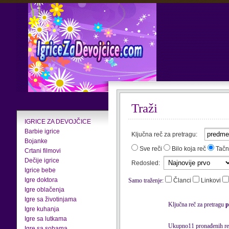
Traži
IGRICE ZA DEVOJČICE
Barbie igrice
Ključna reč za pretragu:
Bojanke
Sve reči
Bilo koja reč
Tačn
Crtani filmovi
Dečije igrice
Redosled:
Igrice bebe
Igre doktora
Samo traženje:
Članci
Linkovi
Igre oblačenja
Igre sa životinjama
Ključna reč za pretragu
p
Igre kuhanja
Igre sa lutkama
Ukupno11 pronađenih rez
Igre sa sobama