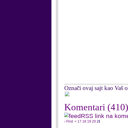
Označi ovaj sajt kao Vaš om
Komentari
(410
RSS link na kom
‹ First
<
17
18
19
20
21
...