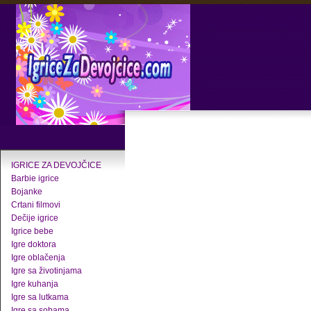
IGRICE ZA DEVOJČICE
Barbie igrice
Bojanke
Crtani filmovi
Dečije igrice
Igrice bebe
Igre doktora
Igre oblačenja
Igre sa životinjama
Igre kuhanja
Igre sa lutkama
Igre sa sobama