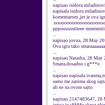
napisao isidora miladino
napisala isidora miladino
komentarom ,jer je ova ig
.ooooooooooooooooooo
pppuuusssttteee mmmmiii
...
napisao jovna, 28 May 2
Ova igra tako smaraaaaaaa
...
napisao Natasha, 28 May
Smara,dosadno i g***o
...
napisao napisala ivanma,
samo me zanima skog sajta
ali ne na ovom sajtu
...
napisao 2147483647, 28
igrica je s****e skroz glu