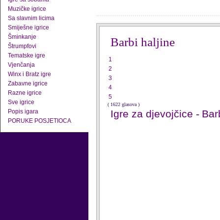
Muzičke igrice
Sa slavnim licima
Smiješne igrice
Šminkanje
Barbi haljine
Štrumpfovi
Tematske igre
1
Vjenčanja
2
Winx i Bratz igre
3
Zabavne igrice
4
Razne igrice
5
Sve igrice
( 1622 glasova )
Popis igara
Igre za djevojčice
-
Barb
PORUKE POSJETIOCA