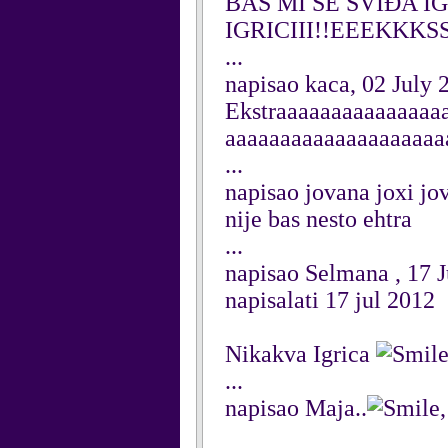
BAŠ MI SE SVIĐA I
IGRICIII!!EEEKKKS
...
napisao kaca, 02 July 
Ekstraaaaaaaaaaaaaaa
aaaaaaaaaaaaaaaaaaaa
...
napisao jovana joxi jo
nije bas nesto ehtra
...
napisao Selmana , 17 
napisalati 17 jul 2012
Nikakva Igrica
...
napisao Maja..