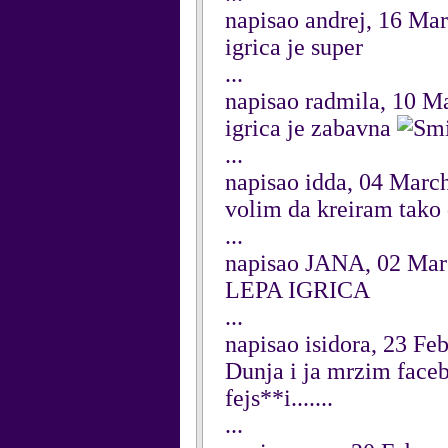
napisao andrej, 16 Ma
igrica je super
...
napisao radmila, 10 M
igrica je zabavna
...
napisao idda, 04 Marc
volim da kreiram tako 
...
napisao JANA, 02 Mar
LEPA IGRICA
...
napisao isidora, 23 Fe
Dunja i ja mrzim faceb
fejs**i.......
...