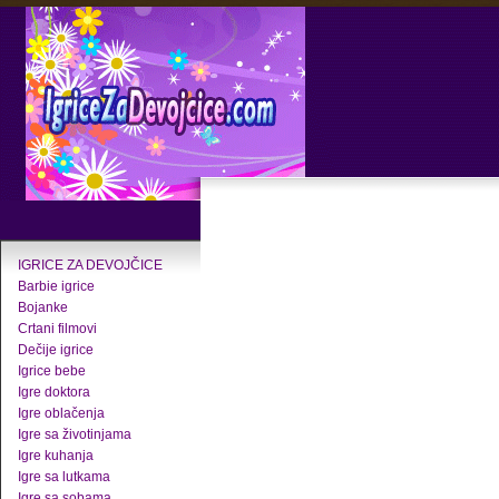
IGRICE ZA DEVOJČICE
Barbie igrice
Bojanke
Crtani filmovi
Dečije igrice
Igrice bebe
Igre doktora
Igre oblačenja
Igre sa životinjama
Igre kuhanja
Igre sa lutkama
Igre sa sobama