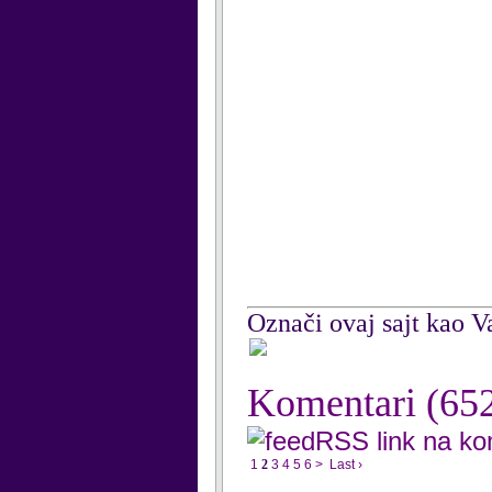
Označi ovaj sajt kao Va
Komentari
(65
RSS link na k
1
2
3
4
5
6
>
Last ›
...