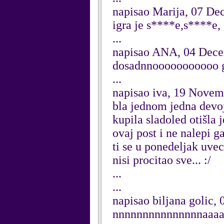
napisao Marija, 07 D
igra je s****e,s****e,
...
napisao ANA, 04 Dec
dosadnnooooooooooo g
...
napisao iva, 19 Nove
bla jednom jedna devojc
kupila sladoled otišla 
ovaj post i ne nalepi g
ti se u ponedeljak uvec
nisi procitao sve... :/
...
...
napisao biljana golic,
nnnnnnnnnnnnnnnaaaaaaa