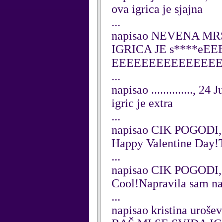
ova igrica je sjajna
...
napisao NEVENA MRSA
IGRICA JE s****
EEEEEEEEEEEEEEE
...
napisao .............., 24
igric je extra
...
napisao CIK POGODI, 
Happy Valentine Day!T
...
napisao CIK POGODI, 
Cool!Napravila sam naj
...
napisao kristina urošev