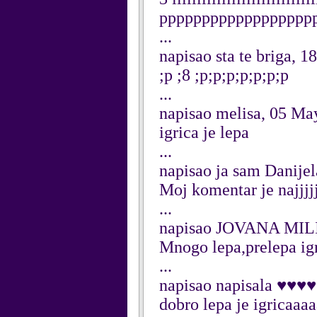
pppppppppppppppppp
...
napisao sta te briga, 
;p ;8 ;p;p;p;p;p;p;p
...
napisao melisa, 05 Ma
igrica je lepa
...
napisao ja sam Danijel
Moj komentar je najjjjjj
...
napisao JOVANA MILI
Mnogo lepa,prelepa igr
...
napisao napisala ♥♥♥♥
dobro lepa je igricaaa