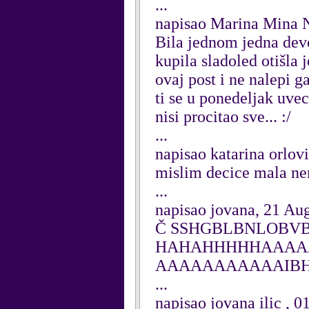
...
napisao Marina Mina N
Bila jednom jedna devoj
kupila sladoled otišla 
ovaj post i ne nalepi g
ti se u ponedeljak uvec
nisi procitao sve... :/
...
napisao katarina orlov
mislim decice mala nem
...
napisao jovana, 21 Au
Č SSHGBLBNLOBV
HAHAHHHHHAAAA
AAAAAAAAAAAIBH
...
napisao jovana ilic , 