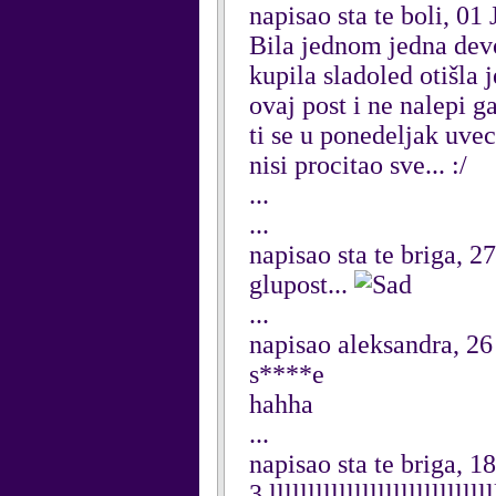
napisao sta te boli, 01
Bila jednom jedna devoj
kupila sladoled otišla 
ovaj post i ne nalepi g
ti se u ponedeljak uvec
nisi procitao sve... :/
...
...
napisao sta te briga, 
glupost...
...
napisao aleksandra, 2
s****e
hahha
...
napisao sta te briga, 
3 lllllllllllllllllllllll