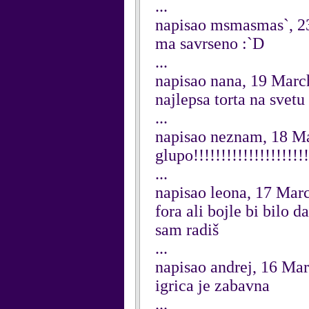
...
napisao msmasmas`, 2
ma savrseno :`D
...
napisao nana, 19 Marc
najlepsa torta na svetu
...
napisao neznam, 18 M
glupo!!!!!!!!!!!!!!!!!!!!!
...
napisao leona, 17 Mar
fora ali bojle bi bilo d
sam radiš
...
napisao andrej, 16 Ma
igrica je zabavna
...