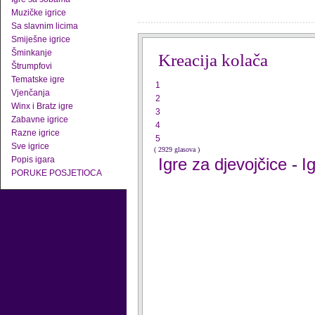
Muzičke igrice
Sa slavnim licima
Smiješne igrice
Šminkanje
Kreacija kolača
Štrumpfovi
Tematske igre
1
Vjenčanja
2
Winx i Bratz igre
3
Zabavne igrice
4
Razne igrice
5
Sve igrice
( 2929 glasova )
Popis igara
Igre za djevojčice
I
-
PORUKE POSJETIOCA