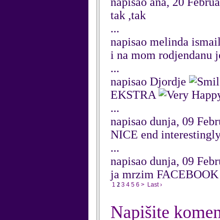
napisao ana, 20 Febru
tak ,tak
...
napisao melinda ismail
i na mom rodjendanu je
...
napisao Djordje
EKSTRA
...
napisao dunja, 09 Feb
NICE end interestingl
...
napisao dunja, 09 Feb
ja mrzim FACEBOOK
1
2
3
4
5
6
>
Last ›
Napišite komen