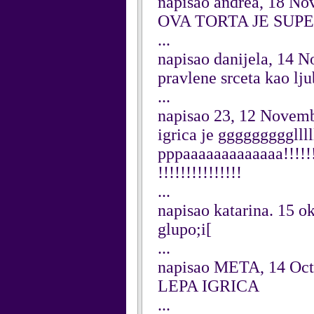
napisao andrea, 18 N
OVA TORTA JE SUP
...
napisao danijela, 14 
pravlene srceta kao lj
...
napisao 23, 12 Novem
igrica je ggggggggglll
pppaaaaaaaaaaaaa!!!!!!!!
!!!!!!!!!!!!!!!
...
napisao katarina. 15 o
glupo;i[
...
napisao META, 14 Oct
LEPA IGRICA
...