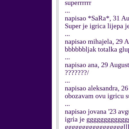
superrrrrr
...
napisao *SaRa*, 31 Au
Super je igrica lijepa 
...
napisao mihajela, 29 
bbbbbbljak totalka glu
...
napisao ana, 29 Augus
???????/
...
napisao aleksandra, 2
obozavam ovu igricu s
...
napisao jovana '23 avg
igria je gggggggggg
ggggggggggggggggglllllllll