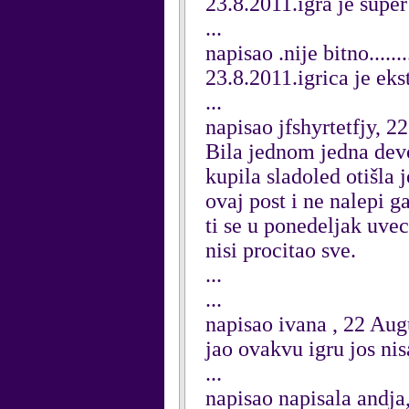
23.8.2011.igra je super
...
napisao .nije bitno......
23.8.2011.igrica je eks
...
napisao jfshyrtetfjy, 2
Bila jednom jedna devoj
kupila sladoled otišla 
ovaj post i ne nalepi g
ti se u ponedeljak uvec
nisi procitao sve.
...
...
napisao ivana , 22 Aug
jao ovakvu igru jos ni
...
napisao napisala andja