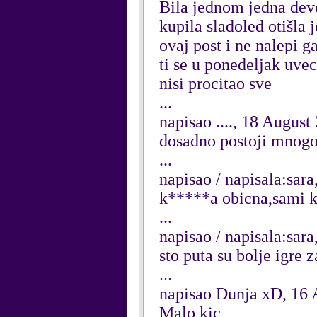
Bila jednom jedna devoj
kupila sladoled otišla 
ovaj post i ne nalepi g
ti se u ponedeljak uvec
nisi procitao sve
...
napisao ...., 18 August
dosadno postoji mnogo 
...
napisao / napisala:sar
k*****a obicna,sami k
...
napisao / napisala:sar
sto puta su bolje igre za
...
napisao Dunja xD, 16 
Malo kic