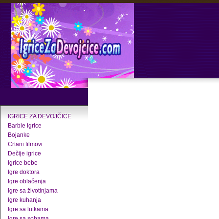
IGRICE ZA DEVOJČICE
Barbie igrice
Bojanke
Crtani filmovi
Dečije igrice
Igrice bebe
Igre doktora
Igre oblačenja
Igre sa životinjama
Igre kuhanja
Igre sa lutkama
Igre sa sobama