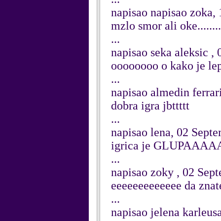
napisao napisao zoka,
mzlo smor ali oke........
...
napisao seka aleksic ,
oooooooo o kako je le
...
napisao almedin ferrar
dobra igra jbttttt
...
napisao lena, 02 Sept
igrica je GLUPAAA
...
napisao zoky , 02 Sep
eeeeeeeeeeeee da znate
...
napisao jelena karleus