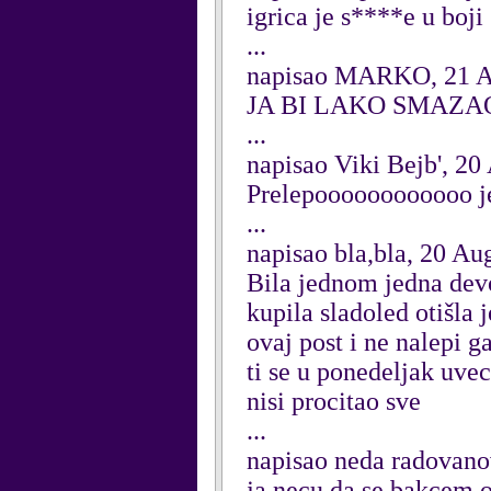
igrica je s****e u boji
...
napisao MARKO, 21 A
JA BI LAKO SMAZA
...
napisao Viki Bejb', 20
Prelepoooooooooooo je.
...
napisao bla,bla, 20 Au
Bila jednom jedna devoj
kupila sladoled otišla 
ovaj post i ne nalepi g
ti se u ponedeljak uvec
nisi procitao sve
...
napisao neda radovano
ja necu da se bakcem o