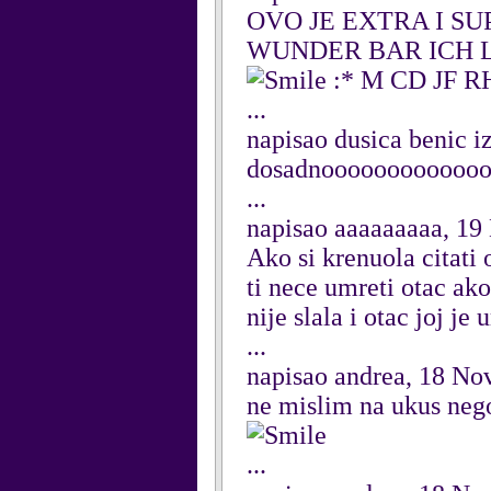
OVO JE EXTRA I S
WUNDER BAR ICH L
:* M CD JF R
...
napisao dusica benic i
dosadnoooooooooooo
...
napisao aaaaaaaaa, 1
Ako si krenuola citati 
ti nece umreti otac ako
nije slala i otac joj j
...
napisao andrea, 18 N
ne mislim na ukus neg
...