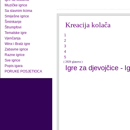
Muzičke igrice
Sa slavnim licima
Smiješne igrice
Šminkanje
Kreacija kolača
Štrumpfovi
Tematske igre
1
Vjenčanja
2
Winx i Bratz igre
3
Zabavne igrice
4
Razne igrice
5
Sve igrice
( 2929 glasova )
Popis igara
Igre za djevojčice
I
-
PORUKE POSJETIOCA