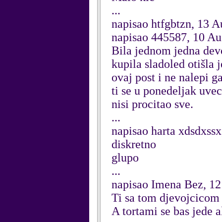
...
napisao htfgbtzn, 13 A
napisao 445587, 10 Au
Bila jednom jedna devoj
kupila sladoled otišla 
ovaj post i ne nalepi g
ti se u ponedeljak uvec
nisi procitao sve.
...
napisao harta xdsdxssx
diskretno
glupo
...
napisao Imena Bez, 12
Ti sa tom djevojcicom 
A tortami se bas jede al