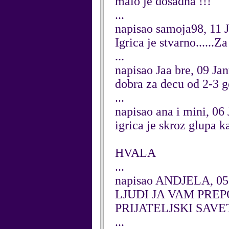
malo je dosadna !!!
...
napisao samoja98, 11 
Igrica je stvarno......Z
...
napisao Jaa bre, 09 Ja
dobra za decu od 2-3 g
...
napisao ana i mini, 06
igrica je skroz glupa ka
HVALA
...
napisao ANDJELA, 05
LJUDI JA VAM PRE
PRIJATELJSKI SAVE
...