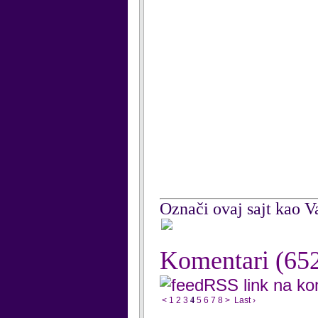
Označi ovaj sajt kao Va
Komentari
(65
RSS link na k
<
1
2
3
4
5
6
7
8
>
Last ›
...