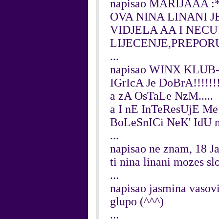
napisao MARIJAAA :
OVA NINA LINANI J
VIDJELA AA I NECU!!
LIJECENJE,PREPORUCU
...
napisao WINX KLUB--
IGrIcA Je DoBrA!!!!!!
a zA OsTaLe NzM.....
a I nE InTeResUjE Me!
BoLeSnICi NeK' IdU n
...
napisao ne znam, 18 J
ti nina linani mozes sl
...
napisao jasmina vasov
glupo (^^^)
...