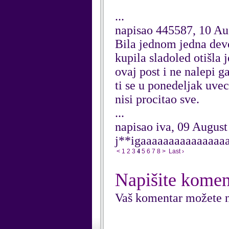
...
napisao 445587, 10 Au
Bila jednom jedna devoj
kupila sladoled otišla 
ovaj post i ne nalepi g
ti se u ponedeljak uvec
nisi procitao sve.
...
napisao iva, 09 August
j**igaaaaaaaaaaaaaaa
<
1
2
3
4
5
6
7
8
>
Last ›
Napišite komen
Vaš komentar možete n