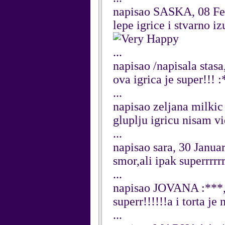
napisao SASKA, 08 Fe
lepe igrice i stvarno i
...
napisao /napisala stas
ova igrica je super!!! :
...
napisao zeljana milkic
gluplju igricu nisam vid
...
napisao sara, 30 Janua
smor,ali ipak superrrrrrr.
...
napisao JOVANA :***,
superr!!!!!!a i torta j
...