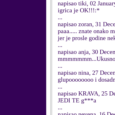
napisao tiki, 02 Janua
igrica je OK!!!:*
...
napisao zoran, 31 Dec
paaa..... znate onako 
jer je prosle godine ne
...
napisao anja, 30 Dece
mmmmmmm...Ukusno.
...
napisao nina, 27 Dece
glupoooooooo i dosad
...
napisao KRAVA, 25 D
JEDI TE g***a
...
napisao nevena, 16 D