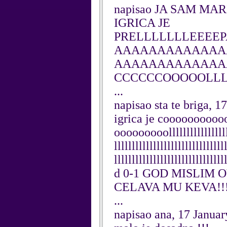
napisao JA SAM MAR
IGRICA JE
PRELLLLLLLEEE
AAAAAAAAAAAAA
AAAAAAAAAAAAA
CCCCCCOOOOOLLL
...
napisao sta te briga, 1
igrica je coooooooo
ooooooooolllllllllllllllllll
lllllllllllllllllllllllllllllll
lllllllllllllllllllllllllllllll
d 0-1 GOD MISLIM 
CELAVA MU KEVA!!
...
napisao ana, 17 Janua