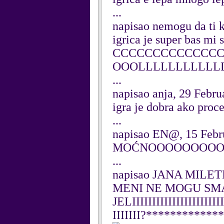
...
napisao nemogu da ti
igrica je super bas mi se 
CCCCCCCCCCCCC
OOOLLLLLLLLLLLLLL
...
napisao anja, 29 Febru
igra je dobra ako proc
...
napisao EN@, 15 Febr
MOĆNOOOOOOOOOO
...
napisao JANA MILETI
MENI NE MOGU SM
JELIIIIIIIIIIIIIIIIIIIIIII
IIIIIII?***********