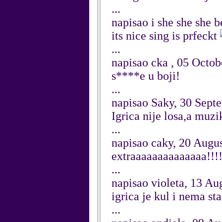
...
napisao i she she she b
its nice sing is prfeckt
...
napisao cka , 05 Octo
s****e u boji!
...
napisao Saky, 30 Sept
Igrica nije losa,a muzi
...
napisao caky, 20 Augu
extraaaaaaaaaaaaaa!!!!!
...
napisao violeta, 13 Au
igrica je kul i nema s
...