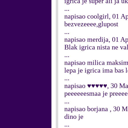
igrica je super ali ja 
...
napisao coolgirl, 01 A
bezvezeeee,glupost
...
napisao merdija, 01 Ap
Blak igrica nista ne va
...
napisao milica maksi
lepa je igrica ima bas l
...
napisao ♥♥♥♥♥, 30 Ma
peeeeeesmaa je preeee
...
napisao borjana , 30 
dino je
...