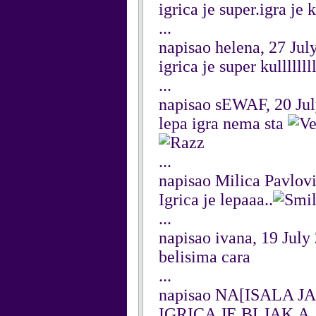
igrica je super.igra je ku
...
napisao helena, 27 Jul
igrica je super kulllllllllll
...
napisao sEWAF, 20 Ju
lepa igra nema sta
...
napisao Milica Pavlov
Igrica je lepaaa..
...
napisao ivana, 19 July
belisima cara
...
napisao NA[ISALA JA,
IGRICA JE BLJAK.A