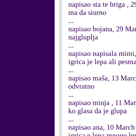
napisao sta te briga ,
ma da siurno
...
napisao bojana, 29 Ma
najgluplja
...
napisao napisala mimi
igrica je lepa ali pesma
...
napisao maša, 13 Mar
odvratno
...
napisao minja , 11 Ma
ko glasa da je glupa
...
napisao ana, 10 March
igrica e lepa mnogo le