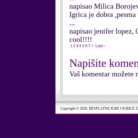
napisao Milica Borojev
Igrica je dobra ,pesma 
...
napisao jenifer lopez,
cool!!!!
1
2
3
4
5
6
7
>
Last ›
Napišite komen
Vaš komentar možete n
Copyright © 2026. BESPLATNE IGRE I IGRICE 