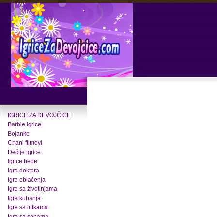
IGRICE ZA DEVOJČICE
Barbie igrice
Bojanke
Crtani filmovi
Dečije igrice
Igrice bebe
Igre doktora
Igre oblačenja
Igre sa životinjama
Igre kuhanja
Igre sa lutkama
Igre sa sobama