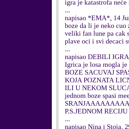
igra je katastrofa neće
...
napisao *EMA*, 14 Ju
boze da li je neko cuo
veliki fan lune pa cak
plave oci i svi decaci 
...
napisao DEBILI IGR
Igrica je losa mogla
BOZE SACUVAJ SPAS
KOJA POZNATA LIC
ILI U NEKOM SLUCAJU
jednom boze spasi me
SRANJAAAAAAAA
P.S.JEDNOM RECIJU '
...
napisao Nina i Stoja, 