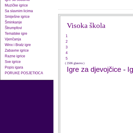
Muzičke igrice
Sa slavnim licima
Smiješne igrice
Šminkanje
Visoka škola
Štrumpfovi
Tematske igre
1
Vjenčanja
2
Winx i Bratz igre
3
Zabavne igrice
4
Razne igrice
5
Sve igrice
( 2506 glasova )
Popis igara
Igre za djevojčice
I
-
PORUKE POSJETIOCA