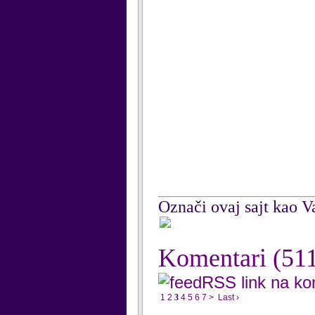
Označi ovaj sajt kao Va
Komentari
(51
RSS link na k
1
2
3
4
5
6
7
>
Last ›
...