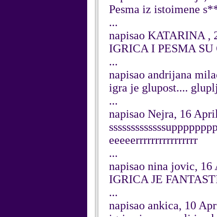
Pesma iz istoimene s**i
...
napisao KATARINA , 2
IGRICA I PESMA SU
...
napisao andrijana mila
igra je glupost.... glup
...
napisao Nejra, 16 Apri
sssssssssssssupppppp
eeeeerrrrrrrrrrrrrrrr
...
napisao nina jovic, 16
IGRICA JE FANTAS
...
napisao ankica, 10 Apr